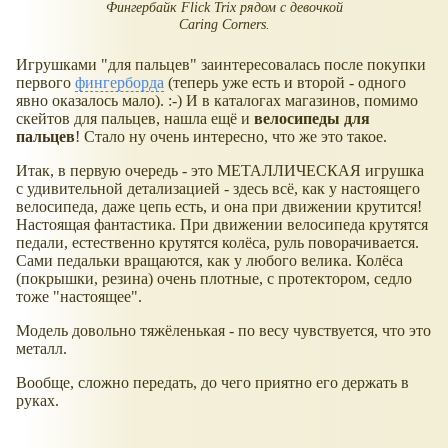
Фингербайк Flick Trix рядом с девочкой
Caring Corners.
Игрушками "для пальцев" заинтересовалась после покупки
первого
фингерборда
(теперь уже есть и второй - одного
явно оказалось мало). :-) И в каталогах магазинов, помимо
скейтов для пальцев, нашла ещё и
велосипеды для
пальцев
! Стало ну очень интересно, что же это такое.
Итак, в первую очередь - это МЕТАЛЛИЧЕСКАЯ игрушка
с удивительной детализацией - здесь всё, как у настоящего
велосипеда, даже цепь есть, и она при движении крутится!
Настоящая фантастика. При движении велосипеда крутятся
педали, естественно крутятся колёса, руль поворачивается.
Сами педальки вращаются, как у любого велика. Колёса
(покрышки, резина) очень плотные, с протектором, седло
тоже "настоящее".
Модель довольно тяжёленькая - по весу чувствуется, что это
металл.
Вообще, сложно передать, до чего приятно его держать в
руках.