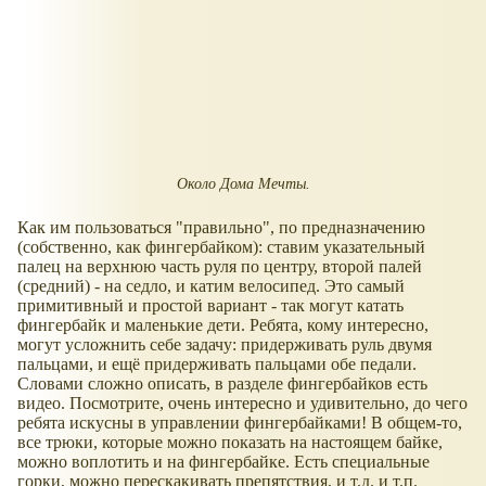
Около Дома Мечты.
Как им пользоваться "правильно", по предназначению
(собственно, как фингербайком): ставим указательный
палец на верхнюю часть руля по центру, второй палей
(средний) - на седло, и катим велосипед. Это самый
примитивный и простой вариант - так могут катать
фингербайк и маленькие дети. Ребята, кому интересно,
могут усложнить себе задачу: придерживать руль двумя
пальцами, и ещё придерживать пальцами обе педали.
Словами сложно описать, в разделе фингербайков есть
видео. Посмотрите, очень интересно и удивительно, до чего
ребята искусны в управлении фингербайками! В общем-то,
все трюки, которые можно показать на настоящем байке,
можно воплотить и на фингербайке. Есть специальные
горки, можно перескакивать препятствия, и т.д. и т.п.