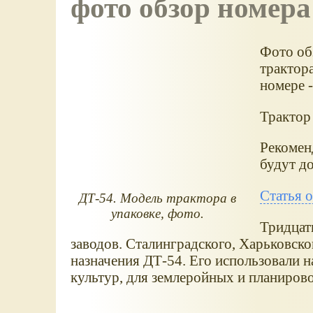
фото обзор номера
Фото об
трактор
номере 
Трактор 
Рекоменд
будут д
Статья 
ДТ-54. Модель трактора в
упаковке, фото.
Тридцат
заводов. Сталинградского, Харьковск
назначения ДТ-54. Его использовали н
культур, для землеройных и планиров