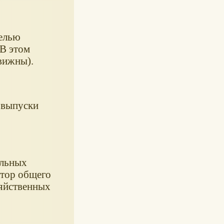
делью
 В этом
вижны).
е выпуски
ельных
ктор общего
зяйственных