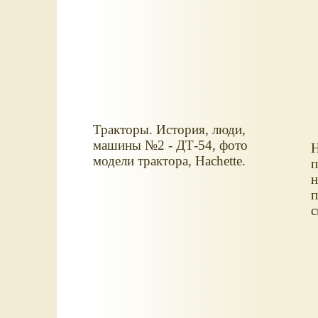
Тракторы. История, люди,
машины №2 - ДТ-54, фото
Н
модели трактора, Hachette.
п
н
п
с