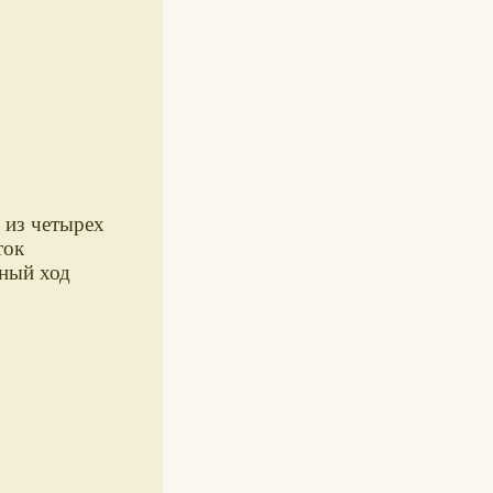
 из четырех
ток
вный ход