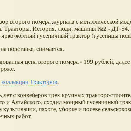
зор второго номера журнала с металлической мо
а: Тракторы. История, люди, машины №2 - ДТ-54.
- ярко-жёлтый гусеничный трактор (гусеницы под
на подставке, снимается.
ованная цена второго номера - 199 рублей, дале
ороже.
о коллекции Тракторов
.
ь лет с конвейеров трех крупных тракторостроит
ого и Алтайского, сходил мощный гусеничный тра
а культивации, пахоте, уборке и посеве сельскохо
очных работ.