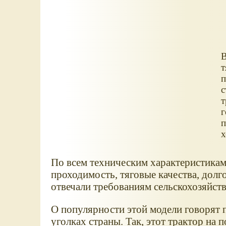
В
т
п
с
т
г
п
х
По всем техническим характеристикам
проходимость, тяговые качества, долг
отвечали требованиям сельскохозяйств
О популярности этой модели говорят 
уголках страны. Так, этот трактор на 