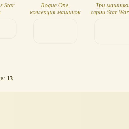
s Star
Rogue One,
Три машинки
s
коллекция машинок
серии Star War
ative
и кораблей Hot
Wheels
здолеты
Wheels
лле
ов:
13