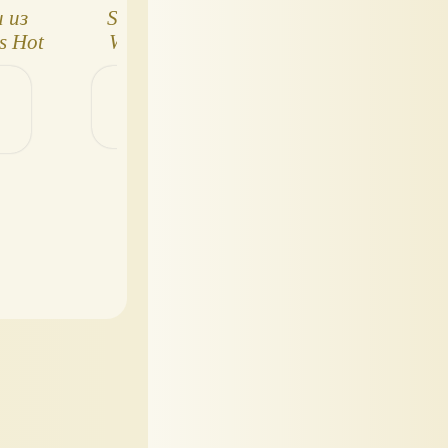
 из
Star Wars Hot
Hot Wheels Sta
s Hot
Wheels Battle
Wars Starships:
Rollers: мини-
коллекция
версии машинок!
космических
кораблей