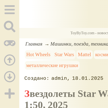
ToyByToy.com - новос
Главная
Машинки, поезда, техник
Hot Wheels
Star Wars
Mattel
косми
металлические игрушки
admin
18.01.2025
Звездолеты Star Wars Hot Wheels в масштабе
1:50, 2025