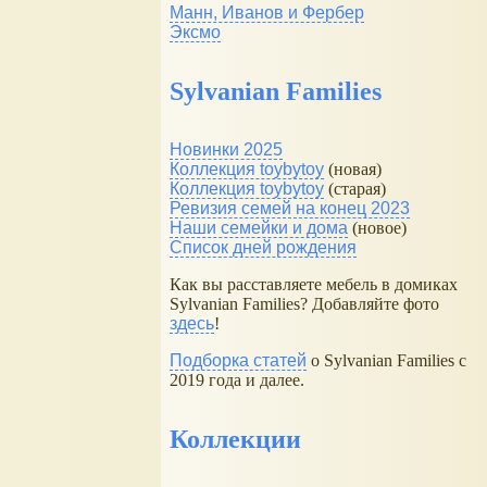
Манн, Иванов и Фербер
Эксмо
Sylvanian Families
Новинки 2025
Коллекция toybytoy
(новая)
Коллекция toybytoy
(старая)
Ревизия семей на конец 2023
Наши семейки и дома
(новое)
Список дней рождения
Как вы расставляете мебель в домиках
Sylvanian Families? Добавляйте фото
здесь
!
Подборка статей
о Sylvanian Families с
2019 года и далее.
Коллекции