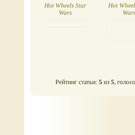
Hot Wheels Star
Hot Wheel
Wars
War
Commemor
Series: зве
в мета
Рейтинг статьи:
5
из
5
, голос