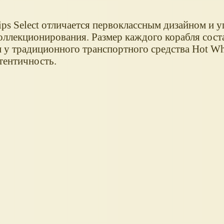
ips Select отличается первоклассным дизайном и у
коллекционирования. Размер каждого корабля соста
 у традиционного транспортного средства Hot Whe
тентичность.