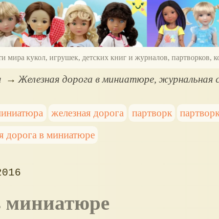
ти мира кукол, игрушек, детских книг и журналов, партворков,
а
Железная дорога в миниатюре, журнальная 
миниатюра
железная дорога
партворк
партворк
я дорога в миниатюре
2016
 в миниатюре