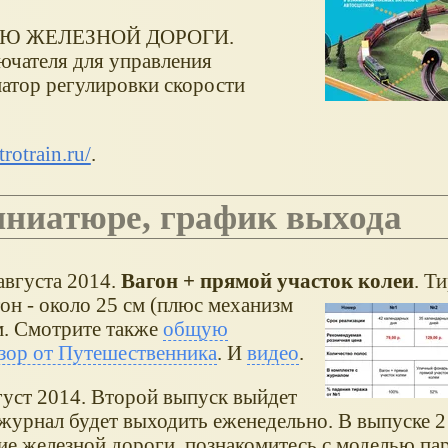
ЬЮ ЖЕЛЕЗНОЙ ДОРОГИ.
ючателя для управления
атор регулировки скорости
rotrain.ru/
.
миниатюре, график выхода
 августа 2014.
Вагон + прямой участок колеи
.
Ти
гон - около 25 см (плюс механизм
см. Смотрите также
общую
зор от Путешественника
. И
видео
.
густ 2014. Второй выпуск выйдет
е журнал будет выходить еженедельно. В выпуске 
ние железной дороги, познакомитесь с моделью пар