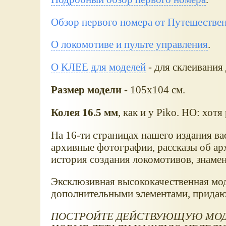
Обзор первого номера от Путешестве
О локомотиве и пульте управления
.
О КЛЕЕ для моделей
- для склеивания 
Размер модели
- 105х104 см.
Колея 16.5 мм
, как и у Piko. НО: х
На 16-ти страницах нашего издания ва
архивные фотографии, рассказы об арх
история создания локомотивов, знамен
Эксклюзивная высококачественная мод
дополнительными элементами, придаю
ПОСТРОЙТЕ ДЕЙСТВУЮЩУЮ МОДЕ