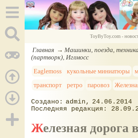
ToyByToy.com - новос
Главная
Машинки, поезда, техник
(партворк), Иглмосс
Eaglemoss
кукольные миниатюры
транспорт
ретро
паровоз
Железна
admin
24.06.2014
28.09.
Железная дорога