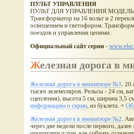
ПУЛЬТ УПРАВЛЕНИЯ
ПУЛЬТ ДЛЯ УПРАВЛЕНИЯ МОДЕЛ
Трансформатор на 16 вольт и 2 перекл
освещением и светофором. Трансформ
поездов и управления цепями.
Официальный сайт серии
-
www.elect
Железная дорога в 
Железная дорога в миниатюре №1
. 20
тысяч экземпляров. Рельсы - 24 см, ва
сцепления), высота 5 см, ширина 3,5 
информацию о серии
, из буклета. +
Об
Железная дорога в миниатюре №2
. Ав
через две недели после первого, дале
прочитаете о том, как собрать основа