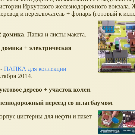
б истории Иркутского железнодорожного вокзала. 
еревод и переключатель + фонарь (готовый к исп
2 домика
. Папка и листы макета.
2 домика + электрическая
 -
ПАПКА для коллекции
ктября 2014.
уктовое дерево + участок колеи
.
лезнодорожный переезд со шлагбаумом
.
орпус цистерны для нефти и пакет