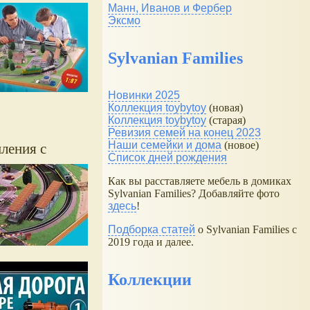
Манн, Иванов и Фербер
Эксмо
Sylvanian Families
Новинки 2025
Коллекция toybytoy
(новая)
Коллекция toybytoy
(старая)
Ревизия семей на конец 2023
Наши семейки и дома
(новое)
ения с
Список дней рождения
Как вы расставляете мебель в домиках
Sylvanian Families? Добавляйте фото
здесь
!
Подборка статей
о Sylvanian Families с
2019 года и далее.
Коллекции