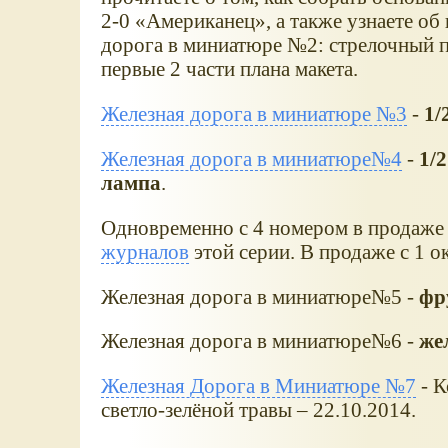
2-0
Американец
, а также узнаете о
дорога в миниатюре №2: стрелочный п
первые 2 части плана макета.
Железная дорога в миниатюре №3
-
1/
Железная дорога в миниатюре№4
-
1/
лампа
.
Одновременно с 4 номером в продаже
журналов
этой серии. В продаже с 1 о
Железная дорога в миниатюре№5 -
фр
Железная дорога в миниатюре№6 -
же
Железная Дорога в Миниатюре №7
- К
светло-зелёной травы – 22.10.2014.