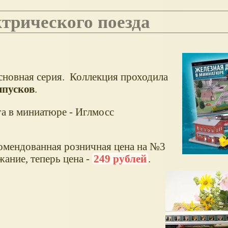
ктрического поезда
 основная серия. Коллекция проходила
ыпусков
.
га в миниатюре - Иглмосс
комендованная розничная цена на №3
жание, теперь цена -
249 рублей
.