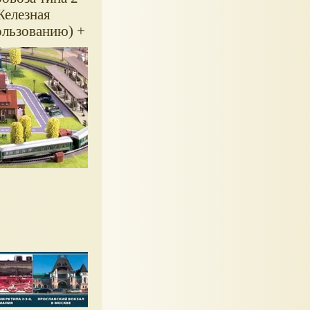
Железная
ользованию) +