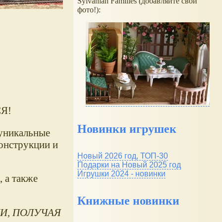
Sylvanian Families (добавляйте свои
фото!):
СЯ!
Новинки игрушек
 уникальные
Конструкции и
Новый 2026 год, ТОП-30
Подарки на Новый 2025 год
Игрушки 2024 - новинки
 а также
Книжные новинки
И, ПОЛУЧАЯ