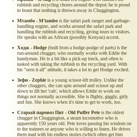
rubbish and recycling chores around the depot; he is proud
to boast that nothing is thrown away in Chuggington.
Мтамбо - M'tambo
is the safari park ranger and garbage-
handling engine, and works around the safari park and
handling the rubbish and recycling, giving tours to visitors.
He speaks with an African (possibly Kenyan) accent.
Ходж - Hodge
(built from a hodge-podge of parts) is the
run-around chugger, who normally works with Eddie the
handyman. He is a bit like a pick-up truck, and often is
tasked with taking the rubbish to the recycling yard. With
his "seen it all" attitude, it takes a lot to get Hodge excited.
Зефи - Zephie
is a young scissor-lift trolley. Unlike the
other chuggers, she can spin around and scissor up and
down to lift her 'cab', which allows Eddie to work on
things not normally accessible. She is flighty, giggly, girly
and fun. She knows when it's time to get to work, too.
Старый паровоз Пит - Old Puffer Pete
is the oldest
chugger in Chuggington, a steam locomotive who is
apparently 150 years old. Pete loves passing his wisdom on
to the trainees or anyone who is willing to listen. He drives
them mad with his endless stories (which often get him