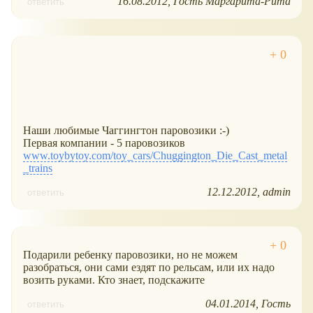
16.08.2012
Гость Маргарита-Рита
ответить
Наши любимые Чаггингтон паровозики :-)
Первая компании - 5 паровозиков
www.toybytoy.com/toy_cars/Chuggington_Die_Cast_metal
_trains
12.12.2012
admin
ответить
Подарили ребенку паровозики, но не можем
разобраться, они сами ездят по рельсам, или их надо
возить руками. Кто знает, подскажите
04.01.2014
Гость
ответить