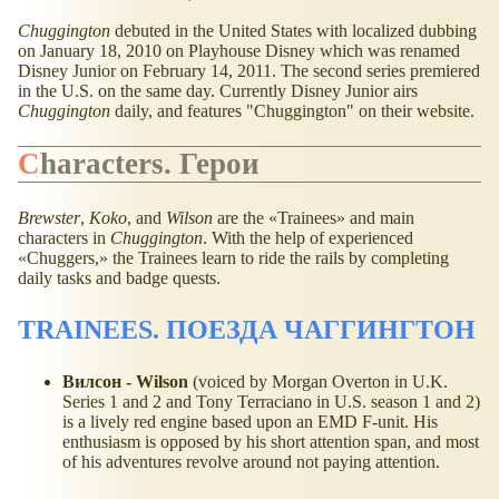
Chuggington
debuted in the United States with localized dubbing
on January 18, 2010 on Playhouse Disney which was renamed
Disney Junior on February 14, 2011. The second series premiered
in the U.S. on the same day. Currently Disney Junior airs
Chuggington
daily, and features "Chuggington" on their website.
Characters. Герои
Brewster
,
Koko
, and
Wilson
are the
Trainees
and main
characters in
Chuggington
. With the help of experienced
Chuggers,
the Trainees learn to ride the rails by completing
daily tasks and badge quests.
TRAINEES. ПОЕЗДА ЧАГГИНГТОН
Вилсон - Wilson
(voiced by Morgan Overton in U.K.
Series 1 and 2 and Tony Terraciano in U.S. season 1 and 2)
is a lively red engine based upon an EMD F-unit. His
enthusiasm is opposed by his short attention span, and most
of his adventures revolve around not paying attention.