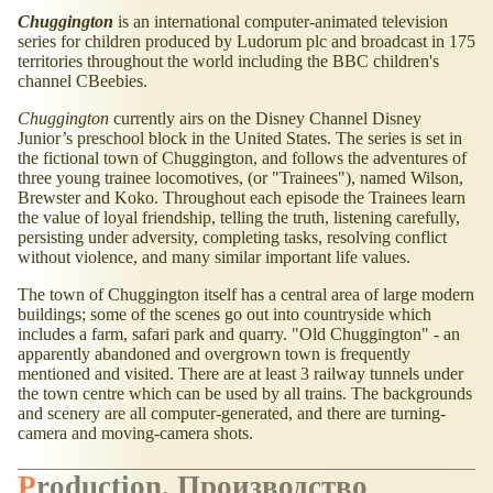
Chuggington
is an international computer-animated television
series for children produced by Ludorum plc and broadcast in 175
territories throughout the world including the BBC children's
channel CBeebies.
Chuggington
currently airs on the Disney Channel Disney
Junior’s preschool block in the United States. The series is set in
the fictional town of Chuggington, and follows the adventures of
three young trainee locomotives, (or "Trainees"), named Wilson,
Brewster and Koko. Throughout each episode the Trainees learn
the value of loyal friendship, telling the truth, listening carefully,
persisting under adversity, completing tasks, resolving conflict
without violence, and many similar important life values.
The town of Chuggington itself has a central area of large modern
buildings; some of the scenes go out into countryside which
includes a farm, safari park and quarry. "Old Chuggington" - an
apparently abandoned and overgrown town is frequently
mentioned and visited. There are at least 3 railway tunnels under
the town centre which can be used by all trains. The backgrounds
and scenery are all computer-generated, and there are turning-
camera and moving-camera shots.
Production. Производство