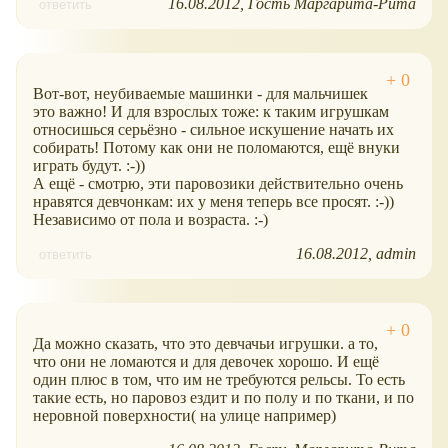
16.08.2012
Гость Маргарита-Рита
ответить
Вот-вот, неубиваемые машинки - для мальчишек
это важно! И для взрослых тоже: к таким игрушкам
относишься серьёзно - сильное искушение начать их
собирать! Потому как они не поломаются, ещё внуки
играть будут. :-))
А ещё - смотрю, эти паровозики действительно очень
нравятся девчонкам: их у меня теперь все просят. :-))
Независимо от пола и возраста. :-)
16.08.2012
admin
ответить
Да можно сказать, что это девчачьи игрушки. а то,
что они не ломаются и для девочек хорошо. И ещё
один плюс в том, что им не требуются рельсы. То есть
такие есть, но паровоз ездит и по полу и по ткани, и по
неровной поверхности( на улице например)