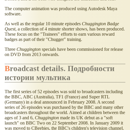
The computer animation was produced using Autodesk Maya
software.
As well as the regular 10 minute episodes
Chuggington Badge
Quest
, a collection of 4 minute shorter shows, has been produced.
These focus on the "Trainees" efforts to earn various reward
badges as part of their "Chugger" training.
Three
Chuggington
specials have been commissioned for release
on DVD from 2013 onwards.
Broadcast details. Подробности
истории мультика
The first series of 52 episodes was sold to broadcasters including
the BBC, ABC (Australia), TF1 (France) and Super RTL
(Germany) in a deal announced in February 2008. A second
series of 26 episodes was purchased by the BBC and many other
broadcasters throughout the world. Aimed at children between the
ages of 3 and 6,
Chuggington
made its UK debut as a "soft
launch" on BBC Two on 22 September 2008. In January 2009 it
was moved to CBeebies, the BBC's children's television channel.