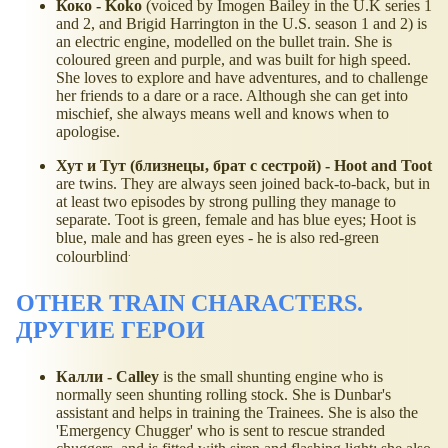
Коко - Koko
(voiced by Imogen Bailey in the U.K series 1
and 2, and Brigid Harrington in the U.S. season 1 and 2) is
an electric engine, modelled on the bullet train. She is
coloured green and purple, and was built for high speed.
She loves to explore and have adventures, and to challenge
her friends to a dare or a race. Although she can get into
mischief, she always means well and knows when to
apologise.
Хут и Тут (близнецы, брат с сестрой) - Hoot and Toot
are twins. They are always seen joined back-to-back, but in
at least two episodes by strong pulling they manage to
separate. Toot is green, female and has blue eyes; Hoot is
blue, male and has green eyes - he is also red-green
.
colourblind
OTHER TRAIN CHARACTERS.
ДРУГИЕ ГЕРОИ
Калли - Calley
is the small shunting engine who is
normally seen shunting rolling stock. She is Dunbar's
assistant and helps in training the Trainees. She is also the
'Emergency Chugger' who is sent to rescue stranded