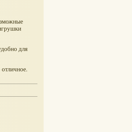
озможные
 игрушки
удобно для
- отличное.