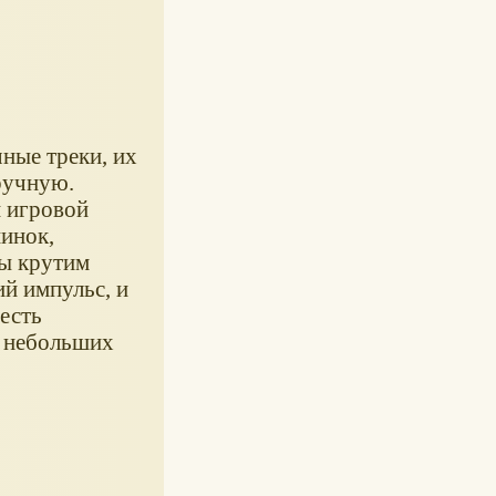
ные треки, их
ручную.
 игровой
шинок,
ы крутим
й импульс, и
 есть
я небольших