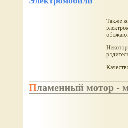
Электромобили
Также к
электро
обожают
Некотор
родител
Качеств
Пламенный мотор - 