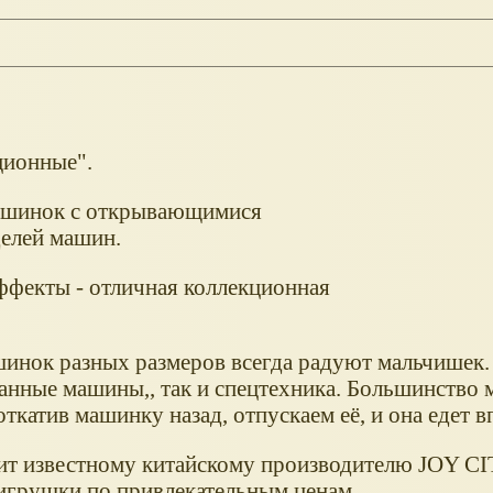
ционные".
ашинок с открывающимися
делей машин.
ффекты - отличная коллекционная
нок разных размеров всегда радуют мальчишек. 
анные машины,, так и спецтехника. Большинство
атив машинку назад, отпускаем её, и она едет вп
ит известному китайскому производителю JOY C
грушки по привлекательным ценам.