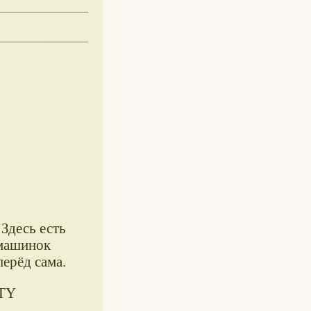
Здесь есть
 машинок
ерёд сама.
ITY