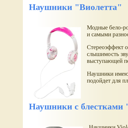
Наушники "Виолетта"
Модные бело-ро
и самыми разно
Стереоэффект о
слышимость зву
выступающей пе
Наушники имеют
подойдет для п
Наушники с блестками 
Наушники Viole