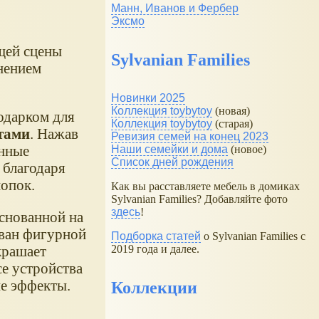
Манн, Иванов и Фербер
Эксмо
щей сцены
Sylvanian Families
нением
Новинки 2025
Коллекция toybytoy
(новая)
одарком для
Коллекция toybytoy
(старая)
тами
. Нажав
Ревизия семей на конец 2023
енные
Наши семейки и дома
(новое)
Список дней рождения
 благодаря
нопок.
Как вы расставляете мебель в домиках
Sylvanian Families? Добавляйте фото
здесь
!
основанной на
ован фигурной
Подборка статей
о Sylvanian Families с
крашает
2019 года и далее.
е устройства
е эффекты.
Коллекции