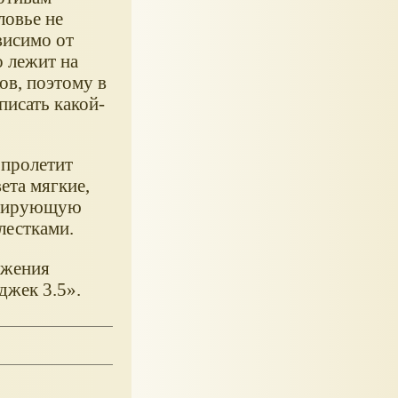
ловье не
висимо от
о лежит на
ов, поэтому в
писать какой-
 пролетит
та мягкие,
тизирующую
лестками.
ажения
джек 3.5».