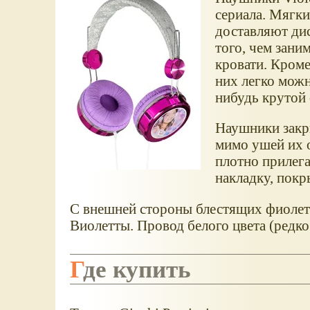
сериала. Мягки
доставляют ди
того, чем зани
кровати. Кроме
них легко можн
нибудь крутой 
Наушники закры
мимо ушей их 
плотно прилег
накладку, пок
С внешней стороны блестящих фиоле
Виолетты. Провод белого цвета (редко
Где купить