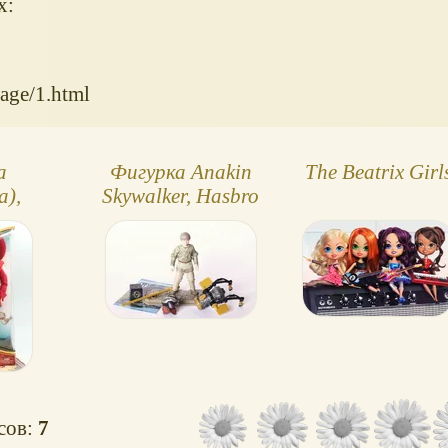
х:
age/1.html
а
Фигурка Anakin
The Beatrix Girl
a),
Skywalker, Hasbro
страны
осов:
7