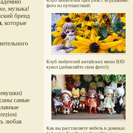
Клуб любителей прогулок с игрушками:
академию
фото из путешествий:
же, музыка!
нский бренд
ы
, которые
мительного
Клуб любителей китайских мини BJD
кукол (добавляйте свои фото!):
девушки)
исаны самые
главные
eziosi
ть любая
Как вы расставляете мебель в домиках