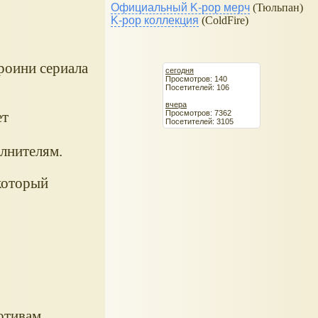
Официальный K-pop мерч
(Тюльпан)
K-pop коллекция
(ColdFire)
роини сериала
сегодня
Просмотров: 140
Посетителей: 106
вчера
Просмотров: 7362
ет
Посетителей: 3105
лнителям.
который
отивам