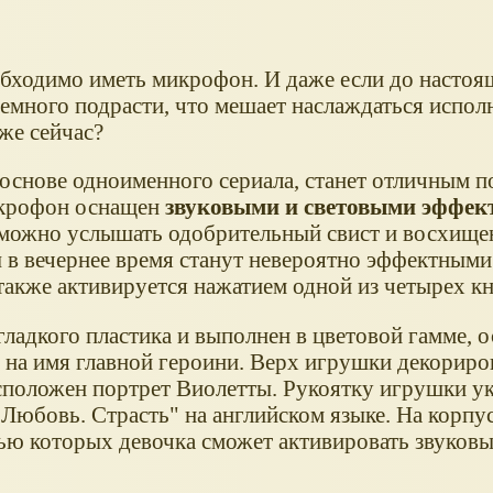
обходимо иметь микрофон. И даже если до настоя
емного подрасти, что мешает наслаждаться испол
же сейчас?
основе одноименного сериала, станет отличным п
икрофон оснащен
звуковыми и световыми эффек
 можно услышать одобрительный свист и восхищ
 в вечернее время станут невероятно эффектными
 также активируется нажатием одной из четырех к
ладкого пластика и выполнен в цветовой гамме, 
т на имя главной героини. Верх игрушки декорир
асположен портрет Виолетты. Рукоятку игрушки у
юбовь. Страсть" на английском языке. На корпус
ью которых девочка сможет активировать звуковы