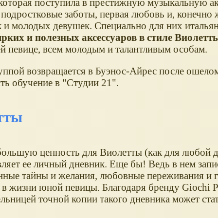
 которая поступила в престижную музыкальную 
 подростковые заботы, первая любовь и, конечно 
к и молодых девушек. Специально для них италья
рких и полезных аксессуаров в стиле Виолетт
 певице, всем молодым и талантливым особам.
группой возвращается в Буэнос-Айрес после ошело
ть обучение в "Студии 21".
тты
ольшую ценность для Виолетты (как для любой 
вляет ее личный дневник. Еще бы! Ведь в нем зап
нные тайны и желания, любовные переживания и 
в жизни юной певицы. Благодаря бренду Giochi Pr
ельницей точной копии такого дневника может ста