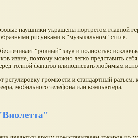
зовые наушники украшены портретом главной ге
образными рисунками в "музыкальном" стиле.
беспечивает "ровный" звук и полностью исключа
ков извне, поэтому можно легко представить себя
ред толпой фанатов илиподпевать любимым испо
 регулировку громкости и стандартный разъем, 
леера, мобильного телефона или компьютера.
"Виолетта"
tta являются ярким представителем товаров по м