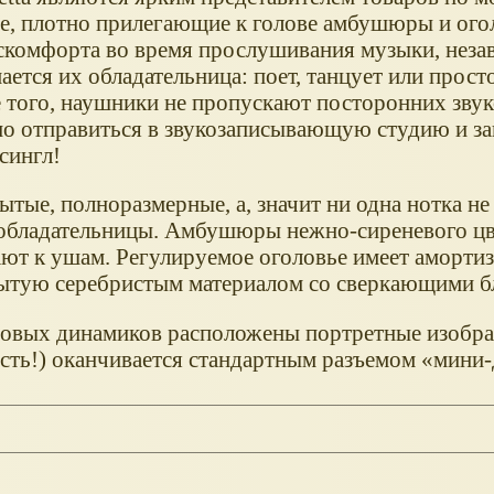
е, плотно прилегающие к голове амбушюры и ого
скомфорта во время прослушивания музыки, неза
мается их обладательница: поет, танцует или прост
 того, наушники не пропускают посторонних звук
о отправиться в звукозаписывающую студию и за
сингл!
тые, полноразмерные, а, значит ни одна нотка не
обладательницы. Амбушюры нежно-сиреневого цве
ают к ушам. Регулируемое оголовье имеет амор
рытую серебристым материалом со сверкающими б
товых динамиков расположены портретные изобр
сть!) оканчивается стандартным разъемом «мини-