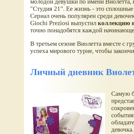
молодой девушки по имени Виолетта,
"Студия 21". Ее жизнь - это сплошные
Сериал очень популярен среди девоче
Giochi Preziosi выпустил
коллекцию я
точно понадобятся каждой начинающей
В третьем сезоне Виолетта вместе с 
успеха мирового турне, чтобы закончи
Личный дневник Виоле
Самую б
предста
сокрове
события 
обладат
девочка.