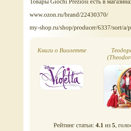
Товары Giochi Preziosi есть в магазина
www.ozon.ru/brand/22430370/
my-shop.ru/shop/producer/6337/sort/a/p
Книги о Виолетте
Теодор
(Theodor
Волшебник 
Оз
Рейтинг статьи:
4.1
из
5
, гол