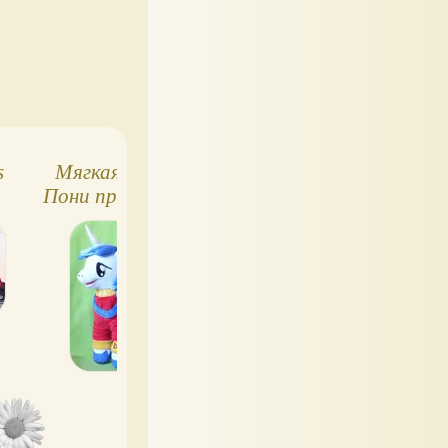
s
Мягкая игрушка
Barbie The Album -
Пони принц Армор
пластинка, в
комплекте с
пластинкой
кукольного размера