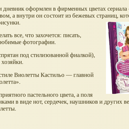
 дневник оформлен в фирменных цветах сериала 
вом, а внутри он состоит из бежевых страниц, ко
рисунки.
ать все, что захочется: писать,
 любимые фотографии.
прятан под стилизованной фиалкой),
 хозяйки.
стиле Виолетты Кастильо — главной
олетта».
риятного пастельного цвета, а поля
ами в виде нот, сердечек, наушников и других в
летты.