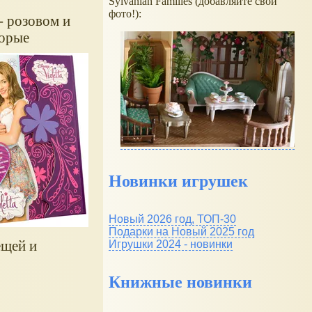
Sylvanian Families (добавляйте свои
фото!):
- розовом и
торые
Новинки игрушек
Новый 2026 год, ТОП-30
Подарки на Новый 2025 год
ещей и
Игрушки 2024 - новинки
Книжные новинки