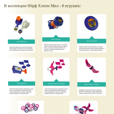
В коллекции Нёрф Хэппи Мил - 8 игрушек: