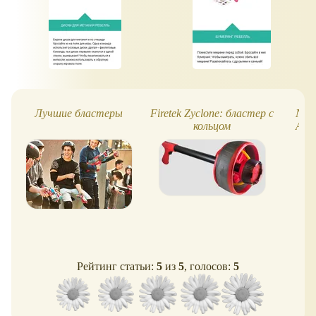
Лучшие бластеры
Firetek Zyclone: бластер с
Nerf
кольцом
Acc
Рейтинг статьи:
5
из
5
, голосов:
5