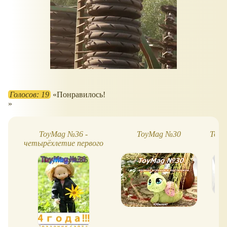
Голосов: 19
Понравилось!
ToyMag №36 -
ToyMag №30
ToyM
четырёхлетие первого
обзора!