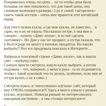
Понравилась очень, но цена… не то чтобы цена была
большая, но мне показалось, что для такой цены, она
слишком маленького размера,:-) да и самой
загорелось
сшить такой костюм – очень мне нравится этот китайский
наряд.
Для этого нужна кукла, а где мои куклы, не известно… в
сарае, но я их не нашла. Рассказала сестре, а она мне и
говорит – купить
Даму эпохи
, и из неё сделать
китаянку
. Но Дам у нас не продают, а сестра сказала, что
в Волгограде их много в киосках продаётся. Но какую
выбрать?! Вот я и придумала поискать в Интернете…
Набрала в поисковой строке
Дамы эпохи
, так и нашла
сайт -
toybytoy.com
.
Сначала просто смотрела, какую куклу выбрать, а потом
подумала – что, наверное, у меня и рука - та не поднимется,
чтобы с такой куколкой что-то делать, особенно, если мне её
сестра купит, а не я сама:-)
Смотрела кукол, и
неосознанно изучала
сайт, который
мне ОЧЕНЬ понравился!!! Здесь я много узнала о разных
куклах, игрушках. Никогда раньше не интересовалась
народным костюмом – а там столько интересного!