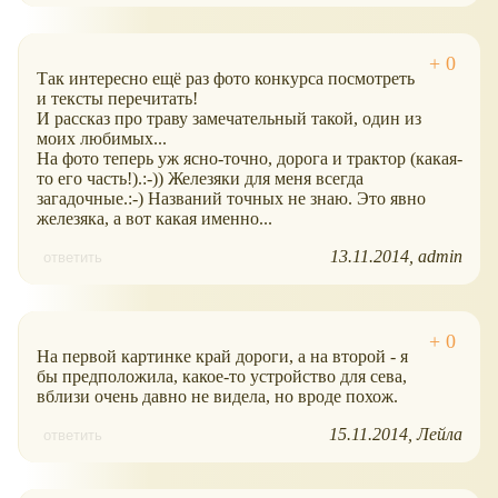
Так интересно ещё раз фото конкурса посмотреть
и тексты перечитать!
И рассказ про траву замечательный такой, один из
моих любимых...
На фото теперь уж ясно-точно, дорога и трактор (какая-
то его часть!).:-)) Железяки для меня всегда
загадочные.:-) Названий точных не знаю. Это явно
железяка, а вот какая именно...
13.11.2014
admin
ответить
На первой картинке край дороги, а на второй - я
бы предположила, какое-то устройство для сева,
вблизи очень давно не видела, но вроде похож.
15.11.2014
Лейла
ответить