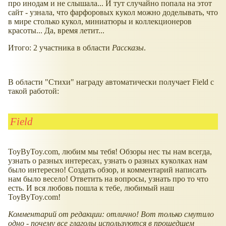
про инодам и не слышала... И тут случайно попала на этот
сайт - узнала, что фарфоровых кукол можно доделывать, что
в мире столько кукол, миниатюры и коллекционеров
красоты... Да, время летит...
Итого: 2 участника в области
Рассказы
.
В области "Стихи" награду автоматически получает Field с
такой работой:
Field
ToyByToy.com, любим мы тебя! Обзоры нес ты нам всегда,
узнать о разных интересах, узнать о разных куколках нам
было интересно! Создать обзор, и комментарий написать
нам было весело! Ответить на вопросы, узнать про то что
есть. И вся любовь пошла к тебе, любимый наш
ToyByToy.com!
Комментарий от редакции: отлично! Вот только смутило
одно - почему все глаголы используются в прошедшем