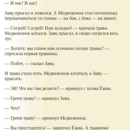
— И нас! И нас!
Заяц прыгал и ложился. А Медвежонок стал потихоньку
перекатываться: со спины — на бок, с бока — на живот.
— Согрей! Согрей! Нам холодно! — кричала трава.
Медвежонок катался. Заяц прыгал, и скоро согрелся весь
луг.
— Хотите, мы споем вам осеннюю песню травы? —
спросила первая травинка.
— Пойте, — сказал Заяц.
И трава стала петь. Медвежонок кататься, а Заяц —
прыгать.
— Эй! Что вы там делаете? — крикнул с холма Ёжик.
— Греем траву! — крикнул Заяц.
— Что?
— Греем траву! — крикнул Медвежонок.
— Вы простудитесь! — закричал Ёжик. А травинки