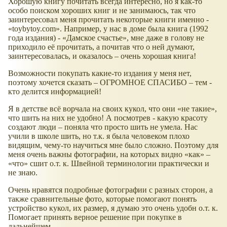
Хорошую книгу почитать всегда интересно, но я как-то
особо поиском хороших книг и не занимаюсь, так что
заинтересовал меня прочитать некоторые книги именно -
toybytoy.com
. Например, у нас в доме была книга (1992
года издания) -
Дамское счастье
, мне даже в голову не
приходило её прочитать, а почитав что о ней думают,
заинтересовалась, и оказалось – очень хорошая книга!
Возможности покупать какие-то издания у меня нет,
поэтому хочется сказать – ОГРОМНОЕ СПАСИБО – тем -
кто делится информацией!
Я в детстве всё ворчала на своих кукол, что они
не такие
,
что шить на них не удобно! А посмотрев - какую красоту
создают люди – поняла что просто шить не умела. Нас
учили в школе шить, но т.к. я была человеком плохо
видящим, чему-то научиться мне было сложно. Поэтому для
меня очень важны фотографии, на которых видно
как
–
что
сшит о.т. к. Швейной терминологии практически и
не знаю.
Очень нравятся подробные фотографии с разных сторон, а
также сравнительные фото, которые помогают понять
устройство кукол, их размер, я думаю это очень удобн о.т. к.
Помогает принять верное решение при покупке в
дальнейшем.