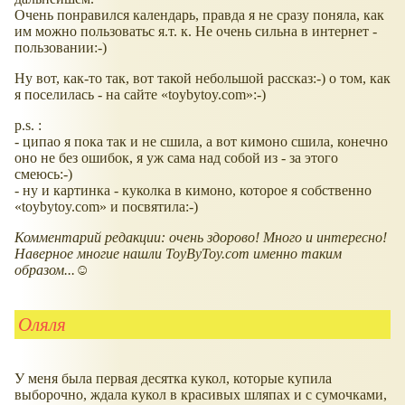
Очень понравился календарь, правда я не сразу поняла, как
им можно пользоватьс я.т. к. Не очень сильна в интернет -
пользовании:-)
Ну вот, как-то так, вот такой небольшой рассказ:-) о том, как
я поселилась - на сайте
toybytoy.com
:-)
p.s. :
- ципао я пока так и не сшила, а вот кимоно сшила, конечно
оно не без ошибок, я уж сама над собой из - за этого
смеюсь:-)
- ну и картинка - куколка в кимоно, которое я собственно
toybytoy.com
и посвятила:-)
Комментарий редакции: очень здорово! Много и интересно!
Наверное многие нашли ToyByToy.com именно таким
образом...☺
Оляля
У меня была первая десятка кукол, которые купила
выборочно, ждала кукол в красивых шляпах и с сумочками,