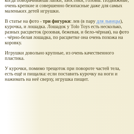
когда поворачиваешь лапки, хвостики, головы. Подвижные,
очень крепкие и совершенно безопасные даже для самых
маленьких детей игрушки.
В статье на фото -
три фигурки
: лев (в пару
для львицы
),
курочка, и лошадка. Лошадок у Tolo Toys есть несколько,
разных расцветок (розовая, бежевая, и бело-чёрная), на фото
- чёрно-белая лошадка, по расцветке она очень похожа на
коровку.
Игрушки довольно крупные, из очень качественного
пластика.
У курочки, помимо трещоток при повороте частей тела,
есть ещё и пищалка: если поставить курочку на ноги и
нажимать на неё сверху, игрушка пищит.