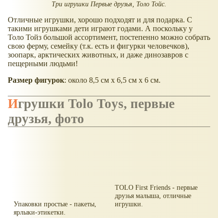
Три игрушки Первые друзья, Толо Тойс.
Отличные игрушки, хорошо подходят и для подарка. С
такими игрушками дети играют годами. А поскольку у
Толо Тойз большой ассортимент, постепенно можно собрать
свою ферму, семейку (т.к. есть и фигурки человечков),
зоопарк, арктических животных, и даже динозавров с
пещерными людьми!
Размер фигурок
: около 8,5 см x 6,5 см x 6 см.
Игрушки Tolo Toys, первые
друзья, фото
TOLO First Friends - первые
друзья малыша, отличные
Упаковки простые - пакеты,
игрушки.
ярлыки-этикетки.