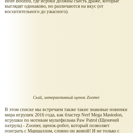
Bean Boozled
, где игроки должны съесть драже, которые
выглядят одинаково, но различаются на вкус (от
восхитительного до ужасного).
Скай, интерактивный щенок Zoomer.
В этом списке мы встречаем также такие знаковые новинки
мира игрушек 2016 года, как бластер Nerf Mega Mastodon,
игрушки по мотивам мультфильма Paw Patrol (Щенячий
патруль) - Zoomer, щенок-робот, который позволяет
поиграть с Маршаллом, словно он живой! И не только с