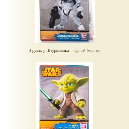
В руках у Штурмовика - чёрный бластер.