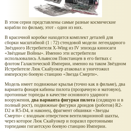
В этом серии представлены самые разные космические
корабли по фильму, этот - один из них.
В красочной коробке находится комплект деталей для
сборки масштабной (1 : 72) стендовой модели легендарного
Звёздного Истребителя X-Wing из IV эпизода киносаги
«Звёздные Войны». Именно эти истребители
использовались Альянсом Повстанцев в его битвах с
флотом Галактической Империи, именно на таком Звёздном
Истребителе Люк Скайуокер атаковал и уничтожил
имперскую боевую станцию «Звезда Смерти».
Модель имеет подвижные крылья (точно как в фильме), два
варианта фонаря кабины пилота (прозрачную и матовую),
протонные торпеды в качестве основного ударного
вооружения,
два варианта фигурки пилота
(сидящую и в
полный рост), подвижные фигурки дроидов (роботов) R2-
D2 и R5-D4, и наконец, фрагмент обшивки «Звезды
Смерти» с входным отверстием вентиляционной шахты,
через которое Люк Скайуокер и поразил протонными
торпедами гигантскую боевую станцию Империи.