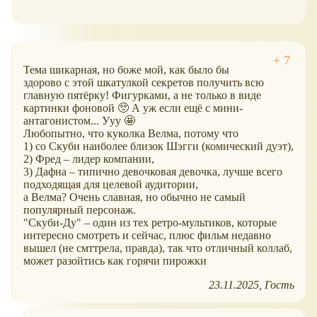
Тема шикарная, но боже мой, как было бы
здорово с этой шкатулкой секретов получить всю
главную пятëрку! Фигурками, а не только в виде
картинки фоновой 🥺 А уж если ещë с мини-
антагонистом... Ууу 🤩
Любопытно, что куколка Велма, потому что
1) со Скуби наиболее близок Шэгги (комический дуэт),
2) Фред – лидер компании,
3) Дафна – типично девочковая девочка, лучше всего
подходящая для целевой аудитории,
а Велма? Очень славная, но обычно не самый
популярный персонаж.
"Скуби-Ду" – один из тех ретро-мультиков, которые
интересно смотреть и сейчас, плюс фильм недавно
вышел (не смттрела, правда), так что отличный коллаб,
может разойтись как горячи пирожки
23.11.2025
Гость