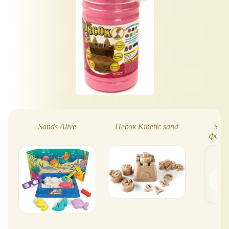
Sands Alive
Песок Kinetic sand
Sand
формо