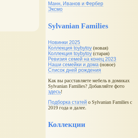
Манн, Иванов и Фербер
Эксмо
Sylvanian Families
Новинки 2025
Коллекция toybytoy
(новая)
Коллекция toybytoy
(старая)
Ревизия семей на конец 2023
Наши семейки и дома
(новое)
Список дней рождения
Как вы расставляете мебель в домиках
Sylvanian Families? Добавляйте фото
здесь
!
Подборка статей
о Sylvanian Families с
2019 года и далее.
Коллекции