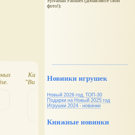
Sylvanian Families (добавляйте свои
фото!):
зных
Киндер-сюрприз
Ландрин,
Новинки игрушек
se.
"Винкс Love&Pets"
принцессы Дисн
,
Новый 2026 год, ТОП-30
ругие
Подарки на Новый 2025 год
Игрушки 2024 - новинки
Книжные новинки