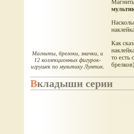
Магниты
мульти
Насколь
наклейка
Как сказ
наклейка
Магниты, брелоки, значки, и
то есть 
12 коллекционных фигурок-
брелков)
игрушек по мультику Лунтик.
Вкладыши серии