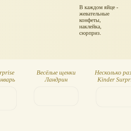
В каждом яйце -
жевательные
конфеты,
наклейка,
сюрприз.
rprise
Весёлые щенки
Несколько ра
январь
Ландрин
Kinder Surpri
зор 5
Машинки
ек
бегемотик и д
игрушки