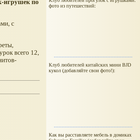
Клуб любителей прогулок с игрушками:
к-игрушек по
фото из путешествий:
ми, с
феты,
урок всего 12,
нитов-
Клуб любителей китайских мини BJD
кукол (добавляйте свои фото!):
Как вы расставляете мебель в домиках