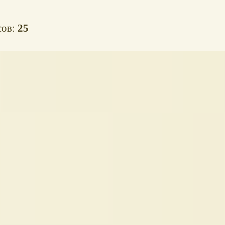
сов:
25