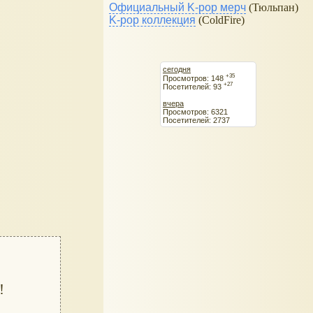
Официальный K-pop мерч
(Тюльпан)
K-pop коллекция
(ColdFire)
сегодня
+35
Просмотров: 148
+27
Посетителей: 93
вчера
Просмотров: 6321
Посетителей: 2737
!