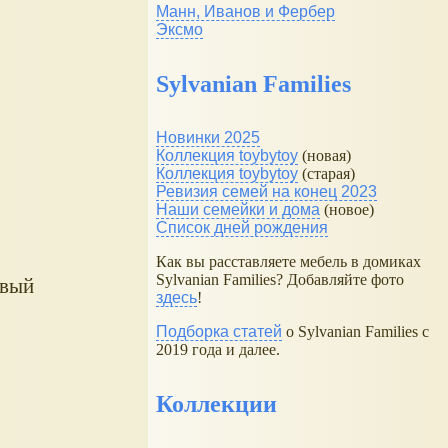
Манн, Иванов и Фербер
Эксмо
Sylvanian Families
Новинки 2025
Коллекция toybytoy
(новая)
Коллекция toybytoy
(старая)
Ревизия семей на конец 2023
Наши семейки и дома
(новое)
Список дней рождения
Как вы расставляете мебель в домиках
Sylvanian Families? Добавляйте фото
овый
здесь
!
Подборка статей
о Sylvanian Families с
2019 года и далее.
Коллекции