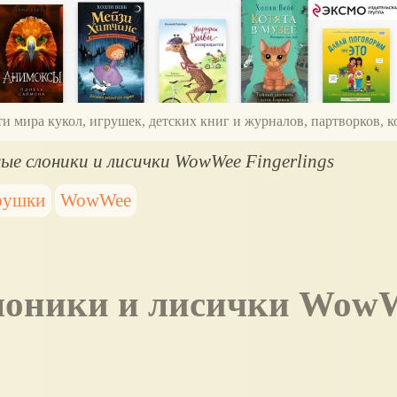
ти мира кукол, игрушек, детских книг и журналов, партворков,
е слоники и лисички WowWee Fingerlings
рушки
WowWee