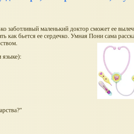
ко заботливый маленький доктор сможет ее выле
ь как бьется ее сердечко. Умная Пони сама расска
рством.
 языке):
арства?"