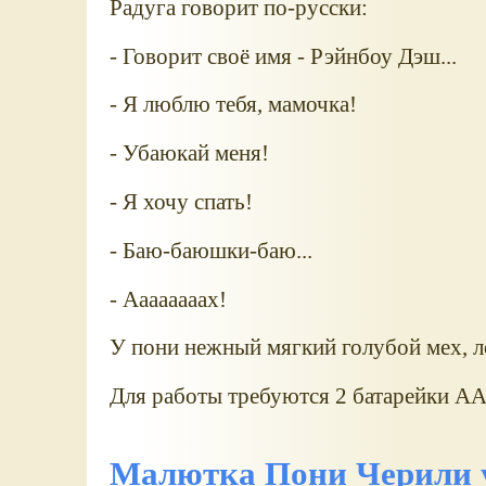
Радуга говорит по-русски:
- Говорит своё имя - Рэйнбоу Дэш...
- Я люблю тебя, мамочка!
- Убаюкай меня!
- Я хочу спать!
- Баю-баюшки-баю...
- Аааааааах!
У пони нежный мягкий голубой мех, ло
Для работы требуются 2 батарейки АА
Малютка Пони Черили у 