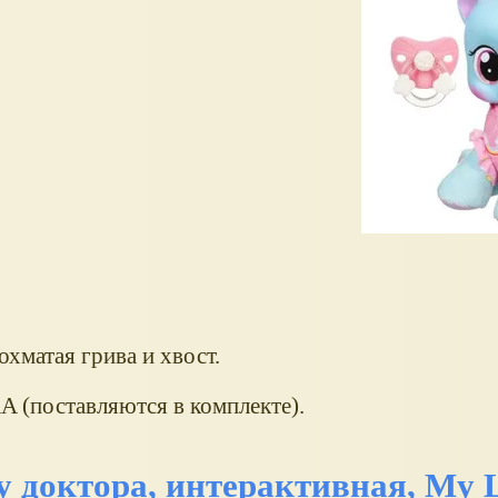
хматая грива и хвост.
A (поставляются в комплекте).
доктора, интерактивная, My Li