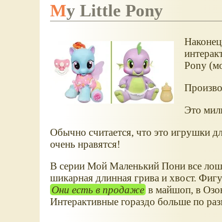
My Little Pony
Наконец
интеракт
Pony (м
Произво
Это мил
Обычно считается, что это игрушки д
очень нравятся!
В серии Мой Маленький Пони все лоша
шикарная длинная грива и хвост. Фиг
Они есть в продаже
в майшоп, в Озон
Интерактивные гораздо больше по раз