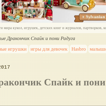
ти мира кукол, игрушек, детских книг и журналов, партворков,
е Дракончик Спайк и пони Радуга
ные игрушки
игры для девочек
Hasbro
малыш
2017