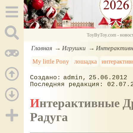
ToyByToy.com - новос
Главная
Игрушки
Интерактивны
My little Pony
лошадка
интерактив
admin
25.06.2012
02.07.
Интерактивные Дракончик Спайк и пони
Радуга