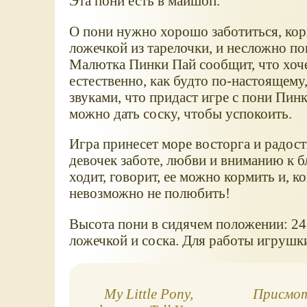
Эта пони есть в майшоп.
О пони нужно хорошо заботиться, кор
ложечкой из тарелочки, и несложно пон
Малютка Пинки Пай сообщит, что хоче
естественно, как будто по-настоящему
звуками, что придаст игре с пони Пин
можно дать соску, чтобы успокоить.
Игра принесет море восторга и радост
девочек заботе, любви и вниманию к б
ходит, говорит, ее можно кормить и, ко
невозможно не полюбить!
Высота пони в сидячем положении: 24 с
ложечкой и соска. Для работы игрушки
My Little Pony,
Присмот