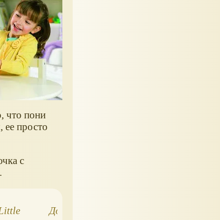
, что пони
, ее просто
очка с
.
ittle
Домики для My
Праздничный