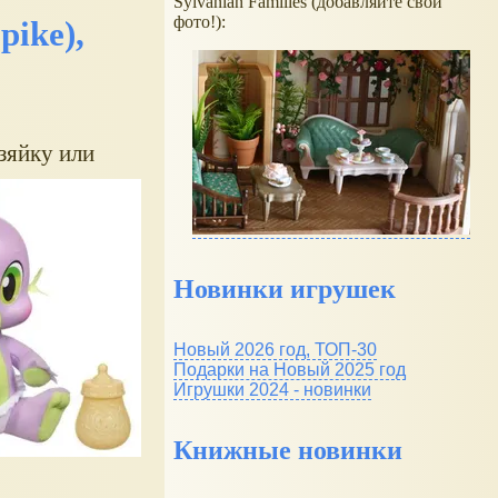
Sylvanian Families (добавляйте свои
фото!):
ike),
зяйку или
Новинки игрушек
Новый 2026 год, ТОП-30
Подарки на Новый 2025 год
Игрушки 2024 - новинки
Книжные новинки