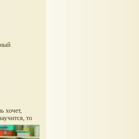
чный
ь хочет,
научится, то