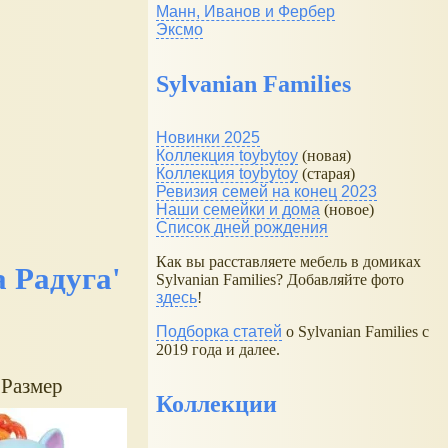
Манн, Иванов и Фербер
Эксмо
Sylvanian Families
Новинки 2025
Коллекция toybytoy
(новая)
Коллекция toybytoy
(старая)
Ревизия семей на конец 2023
Наши семейки и дома
(новое)
Список дней рождения
Как вы расставляете мебель в домиках
 Радуга'
Sylvanian Families? Добавляйте фото
здесь
!
Подборка статей
о Sylvanian Families с
2019 года и далее.
 Размер
Коллекции