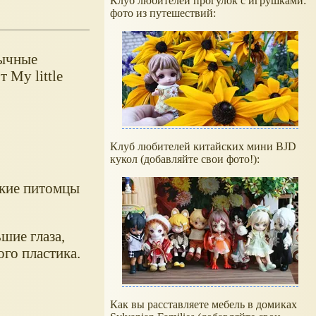
Клуб любителей прогулок с игрушками:
фото из путешествий:
зычные
 My little
Клуб любителей китайских мини BJD
кукол (добавляйте свои фото!):
акие питомцы
шие глаза,
го пластика.
Как вы расставляете мебель в домиках