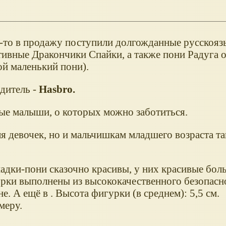
-то в продажу поступили долгожданные русскоя
ивные Дракончики Спайки, а также пони Радуга от
ой маленький пони).
дитель -
Hasbro.
ые малыши, о которых можно заботиться.
ля девочек, но и мальчишкам младшего возраста т
дки-пони сказочно красивы, у них красивые боль
урки выполнены из высококачественного безопасно
е. А ещё в . Высота фигурки (в среднем): 5,5 см.
меру.