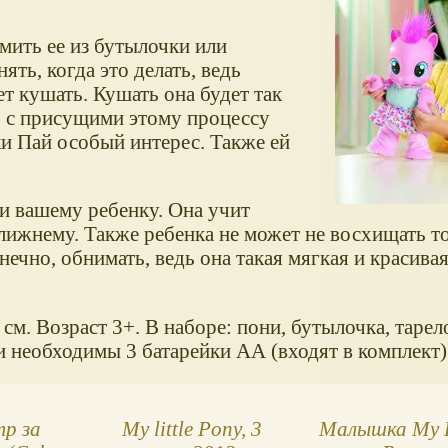
мить ее из бутылочки или
ять, когда это делать, ведь
т кушать. Кушать она будет так
, с присущими этому процессу
ки Пай особый интерес. Также ей
и вашему ребенку. Она учит
лижнему. Также ребенка не может не восхищать то
нечно, обнимать, ведь она такая мягкая и красивая
м. Возраст 3+. В наборе: пони, бутылочка, тарел
 необходимы 3 батарейки АА (входят в комплект)
р за
My little Pony, 3
Малышка My L