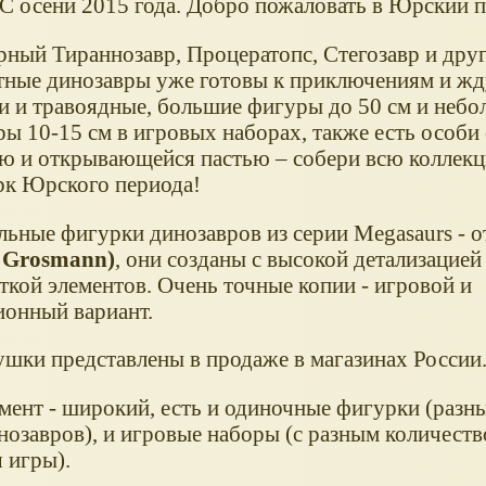
 С осени 2015 года. Добро пожаловать в Юрский 
рный Тираннозавр, Процератопс, Стегозавр и дру
тные динозавры уже готовы к приключениям и жду
 и травоядные, большие фигуры до 50 см и небо
ры 10-15 см в игровых наборах, также есть особи
ю и открывающейся пастью – собери всю коллекц
рк Юрского периода!
льные фигурки динозавров из серии Megasaurs - о
 Grosmann)
, они созданы с высокой детализацией
ткой элементов. Очень точные копии - игровой и
ионный вариант.
ушки представлены в продаже в магазинах России
мент - широкий, есть и одиночные фигурки (разн
нозавров), и игровые наборы (с разным количест
 игры).