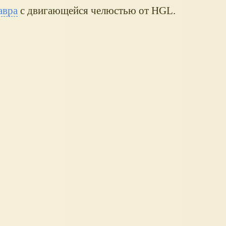
авра
с двигающейся челюстью от HGL.