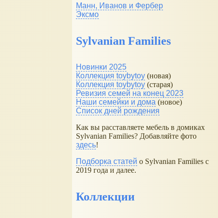
Манн, Иванов и Фербер
Эксмо
Sylvanian Families
Новинки 2025
Коллекция toybytoy
(новая)
Коллекция toybytoy
(старая)
Ревизия семей на конец 2023
Наши семейки и дома
(новое)
Список дней рождения
Как вы расставляете мебель в домиках
Sylvanian Families? Добавляйте фото
здесь
!
Подборка статей
о Sylvanian Families с
2019 года и далее.
Коллекции