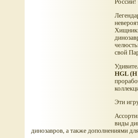
России!
Легенда
невероя
Хищники
динозав
челюсть
свой Па
Удивите
HGL (H
прорабо
коллекц
Эти игр
Ассорти
виды ди
динозавров, а также дополнениями для