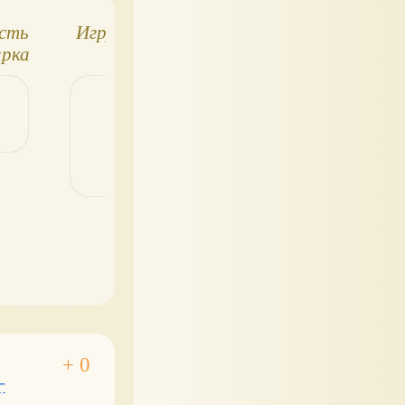
есть
Игрушки Safari
Серия "Superplay"
арка
от Simba
ода"
-