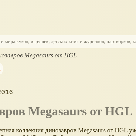
ти мира кукол, игрушек, детских книг и журналов, партворков,
нозавров Megasaurs от HGL
й
2016
авров Megasaurs от HGL
епная коллекция динозавров Megasaurs от HGL уж