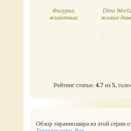
Фигурки
Dino Worl
животных
живых дин
AMI&CO
Рейтинг статьи:
4.7
из
5
, гол
Обзор тираннозавра из этой серии 
Tyrannosaurus-Rex