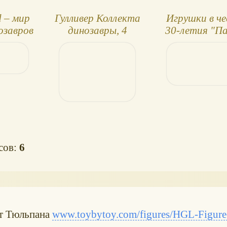
d – мир
Гулливер Коллекта
Игрушки в ч
озавров
динозавры, 4
30-летия "П
фигурки
Юрского пери
(2023)
осов:
6
от Тюльпана
www.toybytoy.com/figures/HGL-Figure