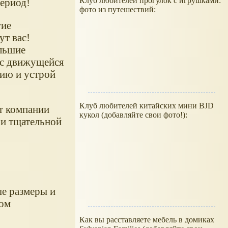
Клуб любителей прогулок с игрушками:
период!
фото из путешествий:
гие
т вас!
льшие
 с движущейся
ию и устрой
Клуб любителей китайских мини BJD
т компании
кукол (добавляйте свои фото!):
 и тщательной
.
ые размеры и
вом
Как вы расставляете мебель в домиках