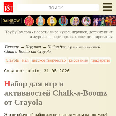
ToyByToy.com - новости мира кукол, игрушек, детских книг
и журналов, партворков, коллекционирования
Главная
Игрушки
Набор для игр и активностей
Chalk-a-Boomz от Crayola
Crayola
мел
детское творчество
рисование
трафареты
admin
31.05.2026
Набор для игр и
активностей Chalk-a-Boomz
от Crayola
Это не обычный набор для рисования мелом на тротуаре!