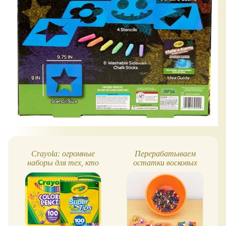
Crayola: огромные
Перерабатываем
наборы для тех, кто
остатки восковых
любит рисовать
мелков: это легко!