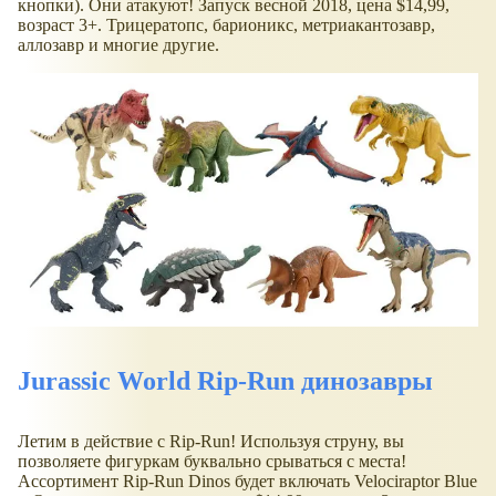
кнопки). Они атакуют! Запуск весной 2018, цена $14,99,
возраст 3+. Трицератопс, барионикс, метриакантозавр,
аллозавр и многие другие.
Jurassic World Rip-Run динозавры
Летим в действие с Rip-Run! Используя струну, вы
позволяете фигуркам буквально срываться с места!
Ассортимент Rip-Run Dinos будет включать Velociraptor Blue