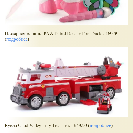
Пожарная машина PAW Patrol Rescue Fire Truck - £69.99
(
подробнее
)
Кукла Chad Valley Tiny Treasures - £49.99 (
подробнее
)