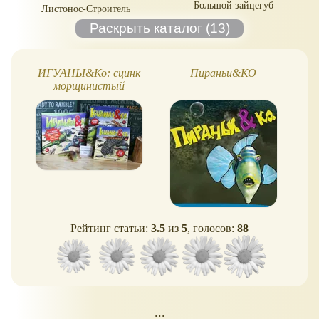
Большой зайцегуб
Листонос-Строитель
ИГУАНЫ&Ко: сцинк
Пираньи&КО
Gec
морщинистый
о
Рейтинг статьи:
3.5
из
5
, голосов:
88
...