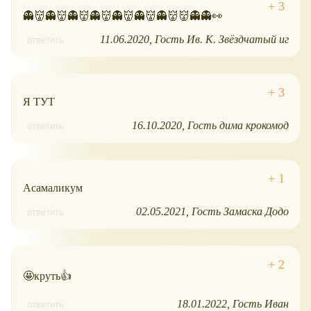
👻👹👻👹👻👹👻👹👻👹👻👹👻👹👹👻👻👀
11.06.2020
Гость Ив. К. Звёздчатый иг
ответить
Я ТУТ
16.10.2020
Гость дима крокомод
ответить
Асамаликум
02.05.2021
Гость Замаска Додо
ответить
🤩круть👍
18.01.2022
Гость Иван
ответить