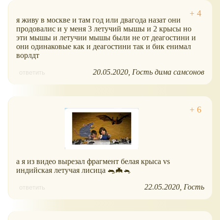
я живу в москве и там год или двагода назат они
продовалис и у меня 3 летучий мышы и 2 крысы но
эти мышы и летучии мышы были не от деагостини и
они одинаковые как и деагостини так и бик енимал
ворлдт
20.05.2020
Гость дима самсонов
ответить
а я из видео вырезал фрагмент белая крыса vs
индийская летучая лисица 🐀🦇🐁
22.05.2020
Гость
ответить