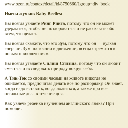
www.ozon.ru/context/detail/id/8750660/?group=div_book
Имена жучков Baby Beetles:
Вы всегда узнаете
Ринг-Ринга
, потому что он не может
удержаться, чтобы не поздороваться и не рассказать обо
всем, что делает.
Вы всегда скажете, что это
Зум
, потому что он — вулкан
энергии. Зум постоянно в движении, всегда стремится к
новым приключениям.
Вы всегда угадаете
Сплиш-Сплэша
, потому что он любит
смеяться и исследовать природу вокруг себя.
А
Тик-Ток
со своими часами на животе никогда не
ошибается, предпочитая делать все по распорядку. Он знает,
когда надо вставать, когда ложиться, а также про все
остальные дела в течение дня.
Как увлечь ребенка изучением английского языка? При
помощи: