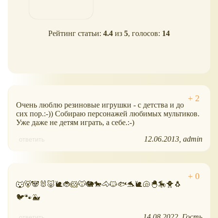
Рейтинг статьи:
4.4
из
5
, голосов:
14
Очень люблю резиновые игрушки - с детства и до
сих пор.:-)) Собираю персонажей любимых мультиков.
Уже даже не детям играть, а себе.:-)
12.06.2013
admin
ответить
🐺🐻🐼🐰🐷🐌🐞🐹🐭🐘🐎🐴🐱🐟🐬🐌🐚🐣🎠🐥🐧
🐦🐾🐳
14.08.2022
Гость
ответить