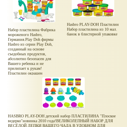
Hasbro PLAY-DOH Пластилин
Набор пластилина из 10 мал.
Набор пластилина Фабрика
банок в блистерной упаковке
мороженого Hasbro,
Германия.Play Doh фирмы
Hasbro из серии Play Doh,
созданный на основе
съедобных продуктов,
абсолютно безопасен для
Вашего ребенка и не
прилипает к рукам!
Пластилин окрашен
специальными красителями,
которые не причинят вреда
ребенку даже при
проглатывании.Позвольте
ребенку почувствовать себя
создателем своего любимого
лакомства-красочных конусов
мороженого, которые сверху
HASBRO PLAY-DOH детский набор ПЛАСТИЛИНА "Плоское
можно украсить сливками
ведерко"новинка 2010 года!ВЕЛИКОЛЕПНЫЙ НАБОР ДЛЯ
или топпингом! В набор
ВЕСЁЛОЙ ЛЕПКИ ВАШЕГО ЧАДА В УДОБНОМ ДЛЯ
входят даже специальные