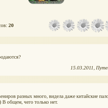
сов:
20
родаются?
15.03.2011
Путе
вениров разных много, видела даже китайские пал
) В общем, чего только нет.