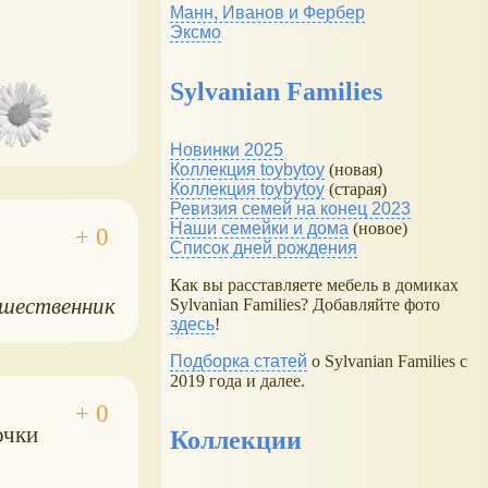
Манн, Иванов и Фербер
Эксмо
Sylvanian Families
Новинки 2025
Коллекция toybytoy
(новая)
Коллекция toybytoy
(старая)
Ревизия семей на конец 2023
Наши семейки и дома
(новое)
Список дней рождения
Как вы расставляете мебель в домиках
шественник
Sylvanian Families? Добавляйте фото
здесь
!
Подборка статей
о Sylvanian Families с
2019 года и далее.
очки
Коллекции