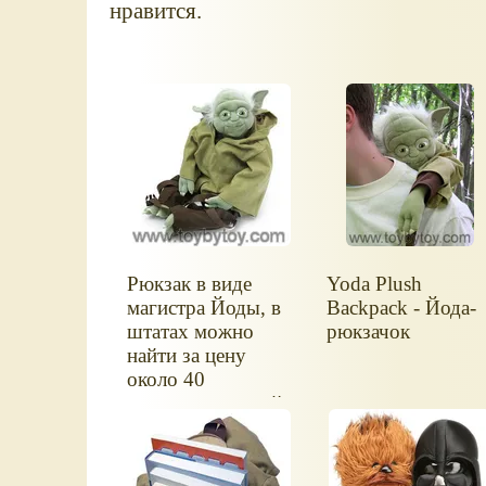
нравится.
Рюкзак в виде
Yoda Plush
магистра Йоды, в
Backpack - Йода-
штатах можно
рюкзачок
найти за цену
около 40
долларов, мягкий.
Дальше на фото
видно детали.
:-)Yoda Plush