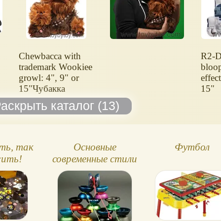
Chewbacca with
R2-D
trademark Wookiee
bloo
growl: 4", 9" or
effec
15"Чубакка
15"
n
ть, так
Основные
Футбол
ить!
современные стили
игры с йо-йо