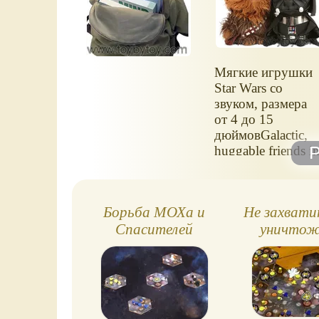
Backpack
Мягкие игрушки
Star Wars со
звуком, размера
от 4 до 15
дюймовGalactic,
huggable friends i
sizes from 4" to
15"
Борьба МОХа и
Не захвати
Спасителей
уничтож