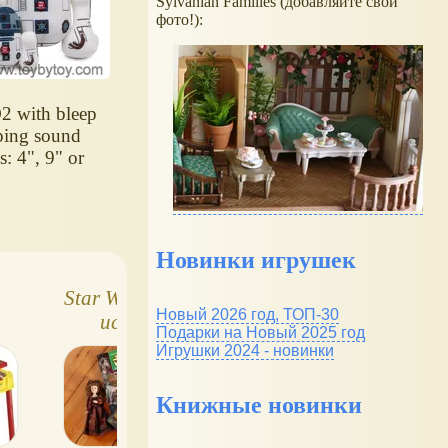
Sylvanian Families (добавляйте свои
фото!):
2 with bleep
ping sound
ts: 4", 9" or
Новинки игрушек
Star Wars полная
Собери картинку
Новый 2026 год, ТОП-30
история
— Eclipse
Подарки на Новый 2025 год
Игрушки 2024 - новинки
Книжные новинки