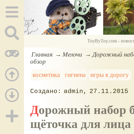
ToyByToy.com - новос
Главная
Мелочи
Дорожный набо
обзор
косметика
гигиена
игры в дорогу
admin
27.11.2015
Дорожный набор баночек для косметики и
щёточка для лица