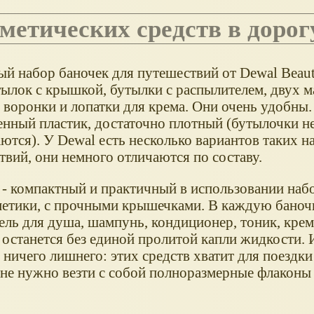
сметических средств в дорог
й набор баночек для путешествий от Dewal Beaut
тылок с крышкой, бутылки с распылителем, двух 
 воронки и лопатки для крема. Они очень удобны.
енный пластик, достаточно плотный (бутылочки н
ются). У Dewal есть несколько вариантов таких н
твий, они немного отличаются по составу.
 - компактный и практичный в использовании наб
метики, с прочными крышечками. В каждую бано
ель для душа, шампунь, кондиционер, тоник, крем
 останется без единой пролитой капли жидкости. 
 ничего лишнего: этих средств хватит для поездки
 не нужно везти с собой полноразмерные флакон