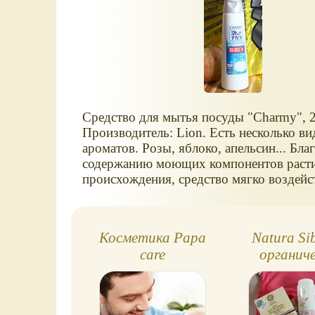
Средство для мытья посуды "Charmy", 2
Производитель: Lion. Есть несколько ви
ароматов. Розы, яблоко, апельсин... Бла
содержанию моющих компонентов раст
происхождения, средство мягко воздейс
кожу рук.
Косметика Papa
Natura Sib
care
органич
косметик
малышей 
взрос