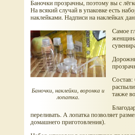
Баночки прозрачны, поэтому вы с лёгк
На всякий случай в упаковке есть наб
наклейками. Надписи на наклейках дан
Самое г
женщина
сувенир
Дорожны
прозрач
Состав: 
распылит
Баночки, наклейки, воронка и
также во
лопатка.
Благодар
переливать. А лопатка позволяет разм
домашнего приготовления).