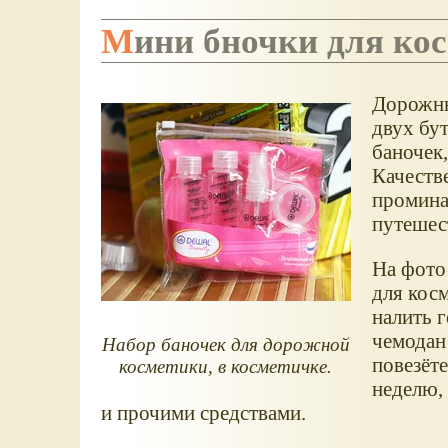
Мини бночки для ко
Дорожны
двух бу
баночек,
Качеств
промина
путешес
На фото
для кос
налить г
чемодан
Набор баночек для дорожной
повезёте
косметики, в косметичке.
неделю,
и прочими средствами.