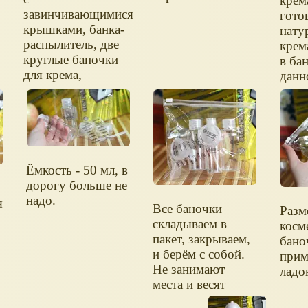
крем
завинчивающимися
гото
крышками, банка-
нату
распылитель, две
крем
круглые баночки
в ба
для крема,
данн
воронка, лопатка,
наклейки для
баночек. И
прозрачная сумка-
косметичка.
Ёмкость - 50 мл, в
дорогу больше не
надо.
я
Все баночки
Разм
складываем в
косм
пакет, закрываем,
бано
и берём с собой.
прим
Не занимают
ладо
места и весят
немного. При