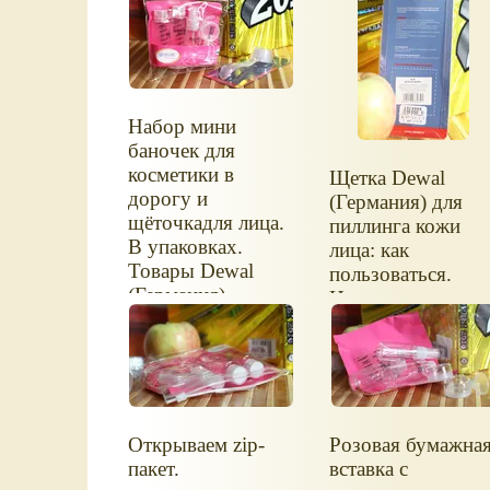
Набор мини
баночек для
косметики в
Щетка Dewal
дорогу и
(Германия) для
щёточкадля лица.
пиллинга кожи
В упаковках.
лица: как
Товары Dewal
пользоваться.
(Германия).
Инстукция на
упаковке.
Открываем zip-
Розовая бумажна
пакет.
вставка с