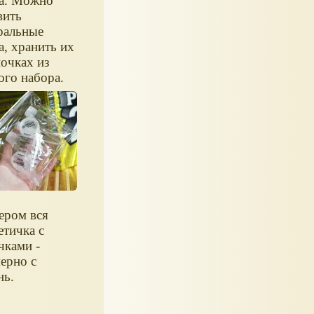
а. Можно
вить
ральные
а, хранить их
ночках из
ого набора.
ером вся
етичка с
чками -
ерно с
нь.