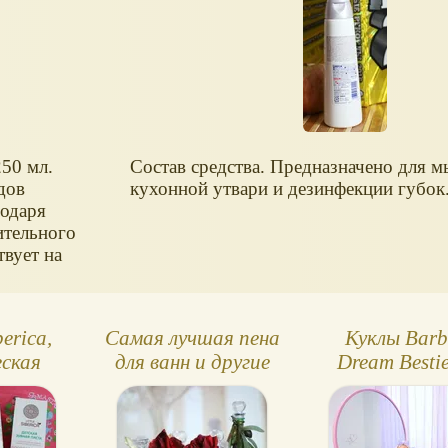
этом у вас с собой
имеется всё
необходимое,
чтобы комфортно
себя чувствовать.
50 мл.
Состав средства. Предназначено для м
дов
кухонной утвари и дезинфекции губок
годаря
ительного
твует на
erica,
Самая лучшая пена
Куклы Barb
еская
для ванн и другие
Dream Bestie
а для
приятные мелочи
Готовьтес
и для
вместе со мн
лых