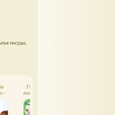
ытья посуды,
.
ie
Гигиеническая
Летнее здоровье
s -
помада от Nivea
безопасность
ь
малыша
ой!