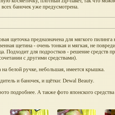
ную косметичку, плотный zip-пакет, так что можн
 всех баночек уже предусмотрена.
овая щеточка предназначена для мягкого пилинга 
венная щетина - очень тонкая и мягкая, не повре
ца. Подходит для подростков - решение средств п
сочетании с другими средствами).
 на белой ручке, небольшая, имеется крышка.
итель и баночек, и щётки: Dewal Beauty.
фото подробнее. А также фото японского средства