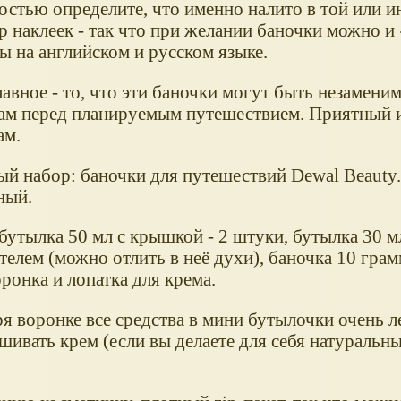
остью определите, что именно налито в той или и
ор наклеек - так что при желании баночки можно и
ы на английском и русском языке.
лавное - то, что эти баночки могут быть незамен
м перед планируемым путешествием. Приятный 
ам.
й набор: баночки для путешествий Dewal Beauty.
ный.
бутылка 50 мл с крышкой - 2 штуки, бутылка 30 м
елем (можно отлить в неё духи), баночка 10 грамм
ронка и лопатка для крема.
я воронке все средства в мини бутылочки очень л
ешивать крем (если вы делаете для себя натуральн