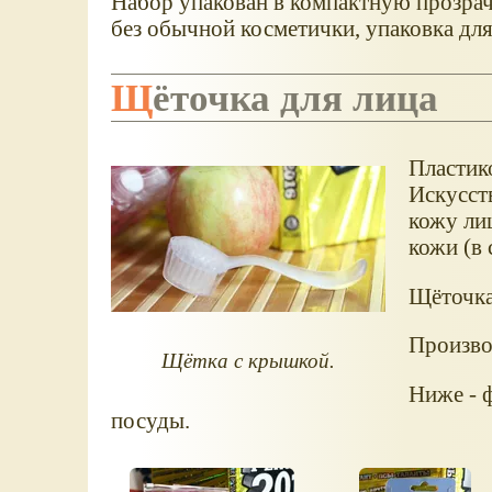
Набор упакован в компактную прозрач
без обычной косметички, упаковка для
Щёточка для лица
Пластик
Искусст
кожу ли
кожи (в 
Щёточка
Производ
Щётка с крышкой.
Ниже - 
посуды.