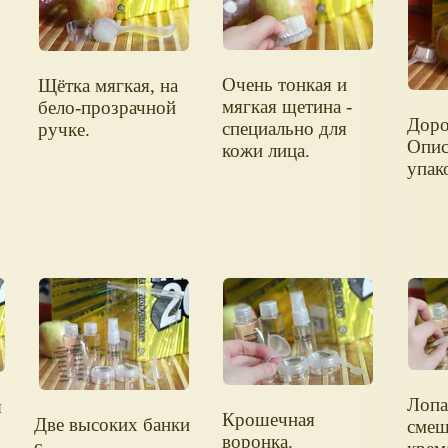
Очень тонкая и
Щётка мягкая, на
мягкая щетина -
бело-прозрачной
Доро
специально для
ручке.
Опис
кожи лица.
упак
Лопа
я
Крошечная
Две высоких банки
смеш
воронка.
с