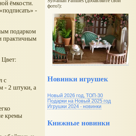
Sylvanian Families (добавляйте свои
ной ёмкости.
фото!):
подписать
-
имым подарком
и практичным
 Цвет:
Новинки игрушек
л с
 - 2 штуки, а
Новый 2026 год, ТОП-30
Подарки на Новый 2025 год
Игрушки 2024 - новинки
егко
ые кремы
Книжные новинки