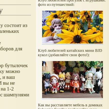
Клуб любителей прогулок с игрушками:
фото из путешествий:
у
y состоит из
маленьких
е
аборов для
Клуб любителей китайских мини BJD
кукол (добавляйте свои фото!):
ор бутылочек
чку можно
, и ваш
И вы не
 на 1-2
ы с шампунями
Как вы расставляете мебель в домиках