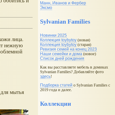
о обойтись и
Манн, Иванов и Фербер
Эксмо
Sylvanian Families
Новинки 2025
кожи лица.
Коллекция toybytoy
(новая)
дит нежную
Коллекция toybytoy
(старая)
Ревизия семей на конец 2023
роблемной
Наши семейки и дома
(новое)
Список дней рождения
Как вы расставляете мебель в домиках
Sylvanian Families? Добавляйте фото
здесь
!
Подборка статей
о Sylvanian Families с
2019 года и далее.
 для мытья
Коллекции