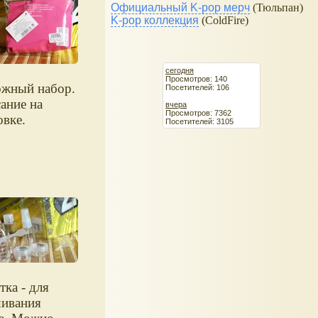
Официальный K-pop мерч
(Тюльпан)
K-pop коллекция
(ColdFire)
сегодня
Просмотров: 140
жный набор.
Посетителей: 106
ание на
вчера
Просмотров: 7362
овке.
Посетителей: 3105
тка - для
ивания