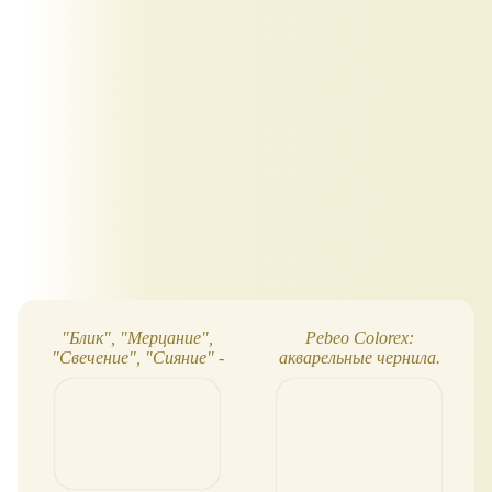
"Блик", "Мерцание",
Pebeo Colorex:
"Свечение", "Сияние" -
акварельные чернила.
новинки акварели "Белые
Новый способ рисовать!
ночи"