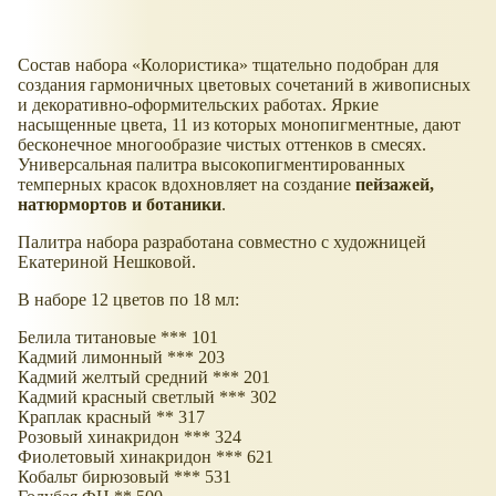
Состав набора
Колористика
тщательно подобран для
создания гармоничных цветовых сочетаний в живописных
и декоративно-оформительских работах. Яркие
насыщенные цвета, 11 из которых монопигментные, дают
бесконечное многообразие чистых оттенков в смесях.
Универсальная палитра высокопигментированных
темперных красок вдохновляет на создание
пейзажей,
натюрмортов и ботаники
.
Палитра набора разработана совместно с художницей
Екатериной Нешковой.
В наборе 12 цветов по 18 мл:
Белила титановые *** 101
Кадмий лимонный *** 203
Кадмий желтый средний *** 201
Кадмий красный светлый *** 302
Краплак красный ** 317
Розовый хинакридон *** 324
Фиолетовый хинакридон *** 621
Кобальт бирюзовый *** 531