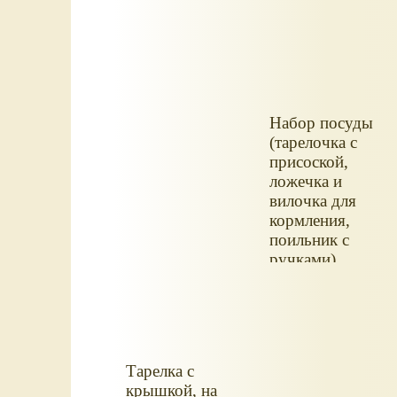
Набор посуды
(тарелочка с
присоской,
ложечка и
вилочка для
кормления,
поильник с
ручками).
Тарелка с
крышкой, на