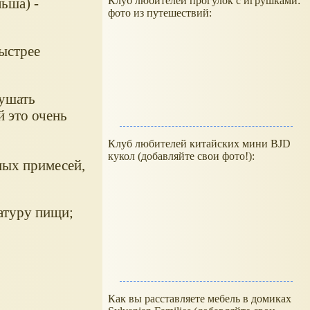
Клуб любителей прогулок с игрушками:
ьша) -
фото из путешествий:
ыстрее
кушать
й это очень
Клуб любителей китайских мини BJD
кукол (добавляйте свои фото!):
ных примесей,
атуру пищи;
Как вы расставляете мебель в домиках