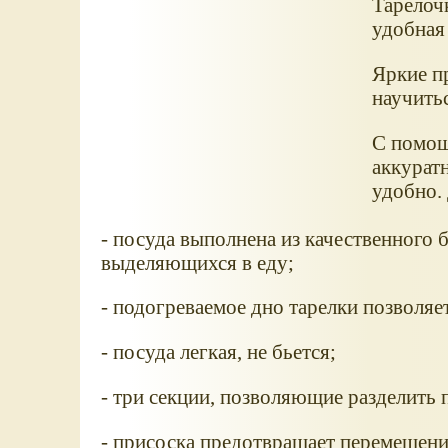
Тарелоч
удобная
Яркие п
научить
С помощ
аккуратн
удобно. 
- посуда выполнена из качественного 
выделяющихся в еду;
- подогреваемое дно тарелки позволя
- посуда легкая, не бьется;
- три секции, позволяющие разделить 
- присоска предотвращает перемещени