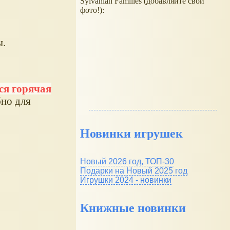
Sylvanian Families (добавляйте свои
фото!):
ы.
тся горячая
бно для
Новинки игрушек
Новый 2026 год, ТОП-30
Подарки на Новый 2025 год
Игрушки 2024 - новинки
Книжные новинки