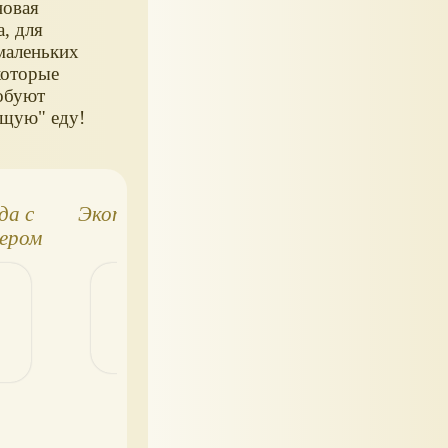
новая
, для
маленьких
которые
обуют
ящую" еду!
да с
Экопосуда детская
Ложки и вилки д
ером
кукол
и