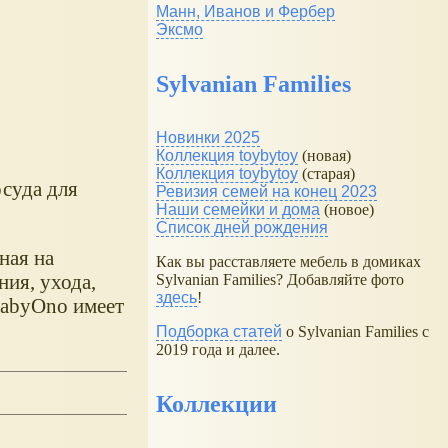
Манн, Иванов и Фербер
Эксмо
Sylvanian Families
Новинки 2025
Коллекция toybytoy
(новая)
Коллекция toybytoy
(старая)
осуда для
Ревизия семей на конец 2023
Наши семейки и дома
(новое)
Список дней рождения
ная на
Как вы расставляете мебель в домиках
ия, ухода,
Sylvanian Families? Добавляйте фото
здесь
!
BabyOno имеет
Подборка статей
о Sylvanian Families с
2019 года и далее.
Коллекции