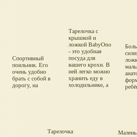
Тарелочка с
крышкой и
ложкой BabyOno
Бол
- это удобная
сили
посуда для
Спортивный
ложк
вашего крохи. В
поильник. Его
мал
ней легко можно
очень удобно
анат
хранить еду в
брать с собой в
форм
холодильнике, а
дорогу, на
ребё
также кормить
прогулку.
нав
малыша. На
само
крышке есть
приё
специальное
отделение для
ложечки, можно
Тарелочка
легко и компактно
Малень