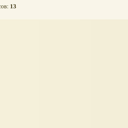
сов:
13