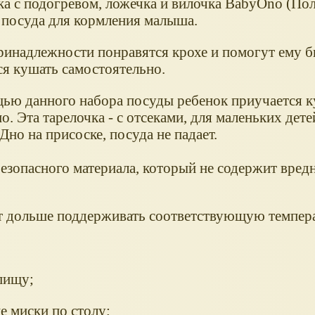
ка с подогревом, ложечка и вилочка BabyOno (Пол
 посуда для кормления малыша.
ринадлежности понравятся крохе и помогут ему б
ся кушать самостоятельно.
ью данного набора посуды ребенок приучается 
о. Эта тарелочка - с отсеками, для маленьких дете
Дно на присоске, посуда не падает.
безопасного материала, который не содержит вред
ет дольше поддерживать соответствующую темпер
пищу;
е миски по столу;