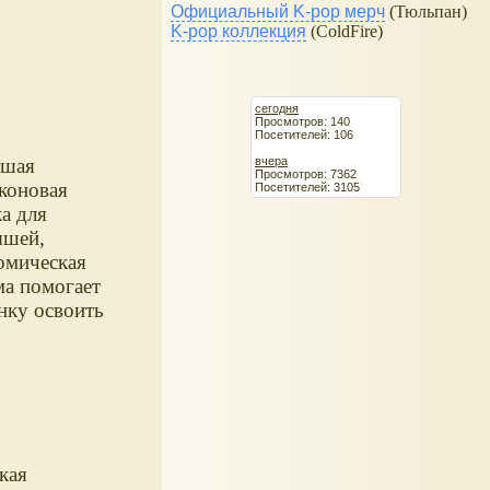
Официальный K-pop мерч
(Тюльпан)
K-pop коллекция
(ColdFire)
сегодня
Просмотров: 140
Посетителей: 106
вчера
ьшая
Просмотров: 7362
коновая
Посетителей: 3105
а для
ышей,
омическая
а помогает
нку освоить
ыки
стоятельного
ма пищи.
кая