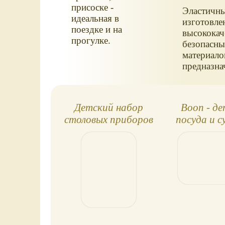
присоске -
Эластичны
идеальная в
изготовле
поездке и на
высококач
прогулке.
безопасн
материало
предназна
для контак
пищей.
Детский набор
Boon - д
столовых приборов
посуда и 
"Топтыжка", 4
для дет
предмета
посу