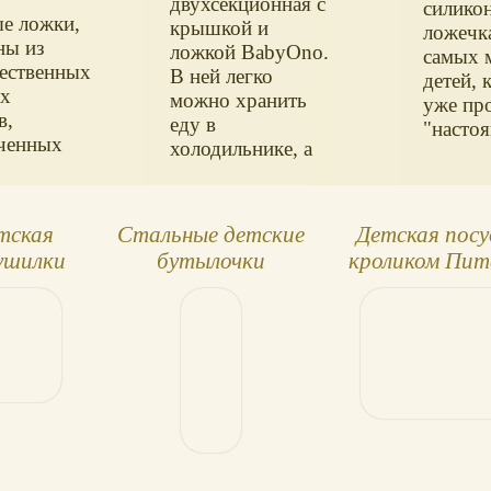
двухсекционная с
использовать
силико
е ложки,
крышкой и
набор в поездках
ложечка
ны из
ложкой BabyOno.
(ложку не
самых 
ественных
В ней легко
придутся класть
детей, 
ых
можно хранить
на стол или
уже пр
в,
еду в
держать в руках).
"насто
ченных
холодильнике, а
та с
также кормить
малыша. На
крышке имеется
етская
Стальные детские
Детская посу
специальное
сушилки
бутылочки
кроликом Пит
отделение для
ской
и другим
ложечки.
ды