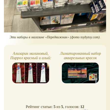
Эти наборы в магазине
Передвижник
(фото toybytoy.com).
Ализарин малиновый,
Лимитированный набор
Пиррол красный и алый:
акварельных красок
масляные краски
"Белые ночи" -
"Мастер-класс"
"Новейшая история"
Рейтинг статьи:
5
из
5
, голосов:
12