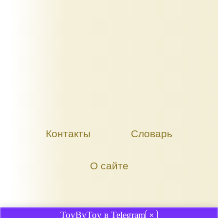
Контакты
Словарь
О сайте
ToyByToy в Telegram
✕