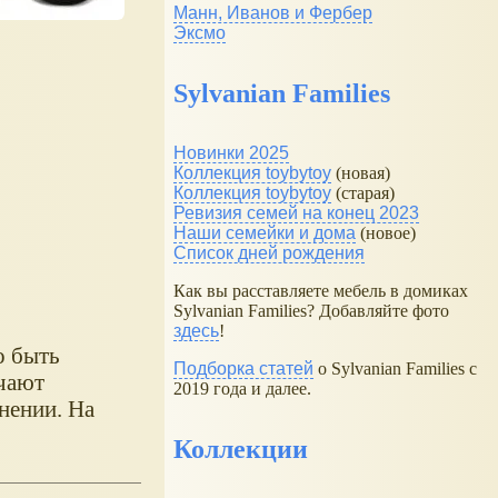
Манн, Иванов и Фербер
Эксмо
Sylvanian Families
Новинки 2025
Коллекция toybytoy
(новая)
Коллекция toybytoy
(старая)
Ревизия семей на конец 2023
Наши семейки и дома
(новое)
Список дней рождения
Как вы расставляете мебель в домиках
Sylvanian Families? Добавляйте фото
здесь
!
о быть
Подборка статей
о Sylvanian Families с
ечают
2019 года и далее.
нении. На
Коллекции