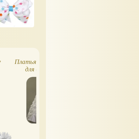
у
Платья на свадьбу
Шляпки для детей
для девочек
и взрослых