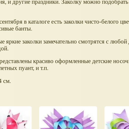
я, и другие праздники. Заколку можно подобрать
сентября в каталоге есть заколки чисто-белого цвет
сивые банты.
е яркие заколки замечательно смотрятся с любой 
дой.
 представлены красиво оформленные детские носо
етных пуант, и т.п.
4 см.