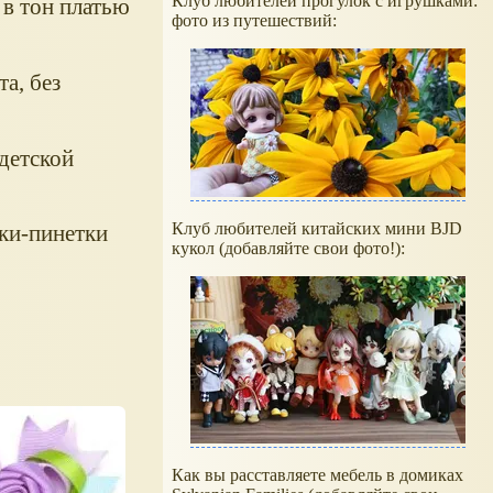
Клуб любителей прогулок с игрушками:
 в тон платью
фото из путешествий:
а, без
детской
Клуб любителей китайских мини BJD
чки-пинетки
кукол (добавляйте свои фото!):
Как вы расставляете мебель в домиках