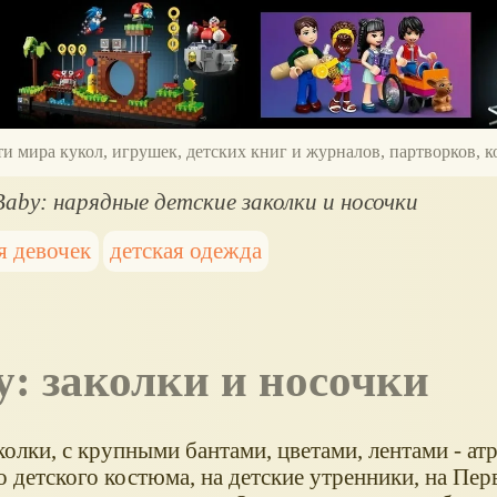
ти мира кукол, игрушек, детских книг и журналов, партворков,
 Baby: нарядные детские заколки и носочки
я девочек
детская одежда
by: заколки и носочки
олки, с крупными бантами, цветами, лентами - ат
 детского костюма, на детские утренники, на Пер