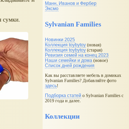
Манн, Иванов и Фербер
Эксмо
я сумки.
Sylvanian Families
Новинки 2025
Коллекция toybytoy
(новая)
Коллекция toybytoy
(старая)
Ревизия семей на конец 2023
Наши семейки и дома
(новое)
Список дней рождения
Как вы расставляете мебель в домиках
Sylvanian Families? Добавляйте фото
здесь
!
Подборка статей
о Sylvanian Families с
2019 года и далее.
Коллекции