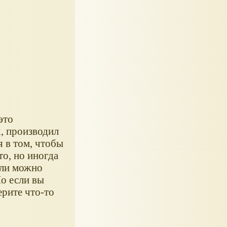
это
х, производил
я в том, чтобы
о, но иногда
или можно
Но если вы
ерите что-то