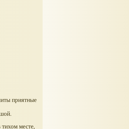
гниты приятные
ьшой.
 тихом месте,