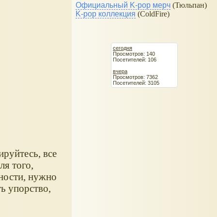
Официальный K-pop мерч
(Тюльпан)
K-pop коллекция
(ColdFire)
сегодня
Просмотров: 140
Посетителей: 106
вчера
Просмотров: 7362
Посетителей: 3105
ируйтесь, все
ля того,
ности, нужно
ть упорство,