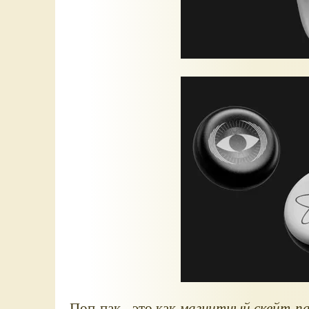
Поп-пак - это как
магнитный скейт-п