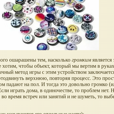
много ошарашены тем, насколько
громким
является 
е хотим, чтобы объект, который мы вертим в рука
ычный метод игры с этим устройством заключаетс
тодвинуть верхнюю, повторяя процесс. Это прост
м падают на пол. И тогда это довольно громко (
Если играть дома, в одиночестве, то проблем нет. 
 во время встреч или занятий и не шуметь, то выб
как называются его отдельные части):