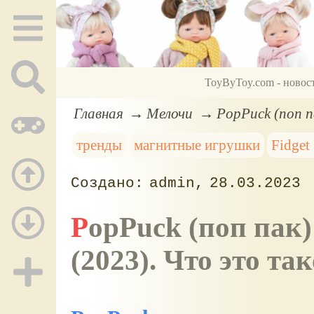
ToyByToy.com - новос
Главная
Мелочи
PopPuck (поп п
тренды
магнитные игрушки
Fidget
admin
28.03.2023
PopPuck (поп пак): новая трендовая игрушка
(2023). Что это та