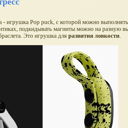
тресс
ка - игрушка Pop puck, с которой можно выполнят
итиках, подкидывать магниты можно на разную в
браслета. Это игрушка для
развития ловкости
.