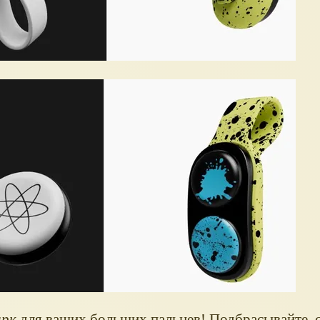
арк
для ваших больших пальцев! Подбрасывайте, 