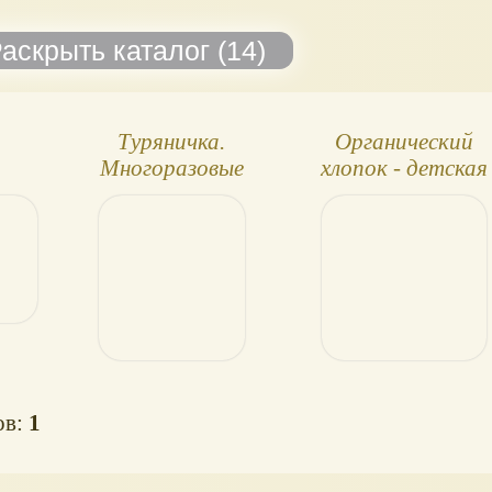
Туряничка.
Органический
Многоразовые
хлопок - детская
трусики для
одежда
приучения к горшку
ов:
1