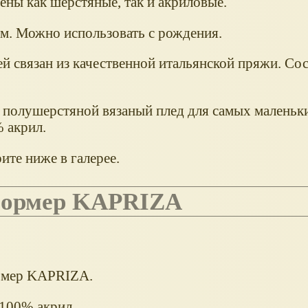
ены как шерстяные, так и акриловые.
см. Можно использовать с рождения.
й связан из качественной итальянской пряжи. Со
 полушерстяной вязаный плед для самых маленьки
 акрил.
ите ниже в галерее.
сформер KAPRIZA
рмер KAPRIZA.
 100% акрил.