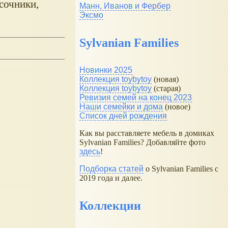
сочники,
Манн, Иванов и Фербер
Эксмо
Sylvanian Families
Новинки 2025
Коллекция toybytoy
(новая)
Коллекция toybytoy
(старая)
Ревизия семей на конец 2023
Наши семейки и дома
(новое)
Список дней рождения
Как вы расставляете мебель в домиках
Sylvanian Families? Добавляйте фото
здесь
!
Подборка статей
о Sylvanian Families с
2019 года и далее.
Коллекции