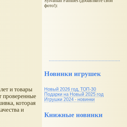
Sylvanian Families (добавляйте свои
фото!):
Новинки игрушек
лет и товары
Новый 2026 год, ТОП-30
Подарки на Новый 2025 год
т проверенные
Игрушки 2024 - новинки
шивка, которая
ачества и
Книжные новинки