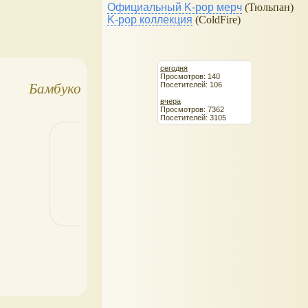
Официальный K-pop мерч
(Тюльпан)
K-pop коллекция
(ColdFire)
сегодня
Просмотров: 140
Посетителей: 106
Бамбуковая сказка
Пелёнка-конверт.
вчера
Для простого и
Просмотров: 7362
Посетителей: 3105
комфортного
пеленания