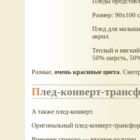
Пледы представл
Размер: 90x100 
Плед для малыше
акрил.
Теплый и мягкий
50% шерсть, 50%
Разные,
очень красивые цвета
. Смотр
Плед-конверт-тран
А также плед-конверт.
Оригинальный плед-конверт-трансфо
Внешняя сторона — вязаное полотно,