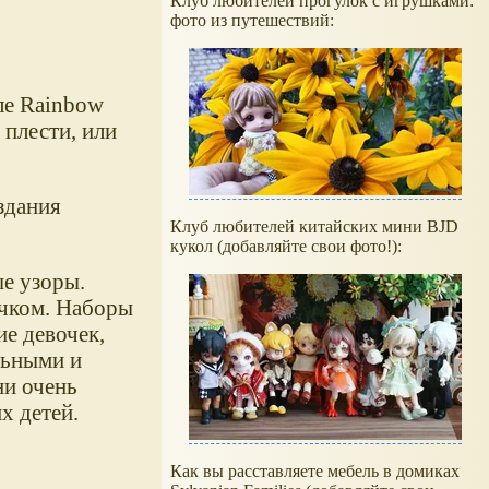
Клуб любителей прогулок с игрушками:
фото из путешествий:
ле Rainbow
 плести, или
здания
Клуб любителей китайских мини BJD
кукол (добавляйте свои фото!):
е узоры.
ючком. Наборы
е девочек,
льными и
ни очень
х детей.
Как вы расставляете мебель в домиках