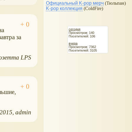
Официальный K-pop мерч
(Тюльпан)
K-pop коллекция
(ColdFire)
на
сегодня
Просмотров: 140
автра за
Посетителей: 106
вчера
Просмотров: 7362
Посетителей: 3105
озетта LPS
льшие,
.2015
admin