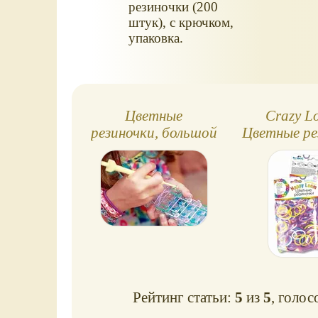
резиночки (200
штук), с крючком,
упаковка.
Цветные
Crazy L
резиночки, большой
Цветные ре
станок для
плетения
Рейтинг статьи:
5
из
5
, голос