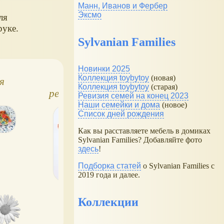
0
Манн, Иванов и Фербер
Эксмо
ля
руке.
Sylvanian Families
Новинки 2025
Коллекция toybytoy
(новая)
я
Цветные
Подвески для
Коллекция toybytoy
(старая)
резиночки: что
цветных резиноч
Ревизия семей на конец 2023
)
можно сплести
Наши семейки и дома
(новое)
Список дней рождения
Как вы расставляете мебель в домиках
Sylvanian Families? Добавляйте фото
здесь
!
Подборка статей
о Sylvanian Families с
2019 года и далее.
Коллекции