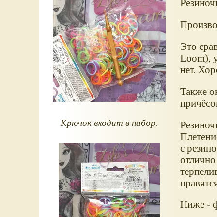
Резиночк
Произво
Это сра
Loom), 
нет. Хор
Также он
причёсо
Крючок входит в набор.
Резиноч
Плетени
с резин
отлично
терпели
нравятся
Ниже - 