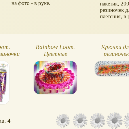
на фото - в руке.
пакетик, 20
резиночек д
плетения, в 
oom.
Rainbow Loom.
Крючки дл
зиночки
Цветные
резиночек
резиночки.
(крепления
Плетение
браслетов
ов:
4