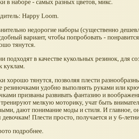
и в наборе - самых разных цветов, микс.
дитель: Happy Loom.
внительно недорогие наборы (существенно дешев
удобный вариант, чтобы попробовать - понравится
ошо тянутся.
и подходят в качестве кукольных резинок, для со
к куклам.
ки хорошо тянутся, позволяя плести разнообразны
е резиночками удобно выполнять руками или кр
очками призваны развивать фантазию и воображени
 тренируют мелкую моторику, учат быть внимате
выми, дают понимание моды и стиля. И главное, о
 девочкам! Плести просто, получается и у 6-летни
фото подробнее.