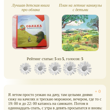
Лучшая детская книга
План на летние каникулы
про облака
с детьми
Рейтинг статьи:
5
из
5
, голосов:
5
Я летом просто уежаю на дачу, там целыми днями
сижу на качелях и трескаю морожное, вечером, где то с
19: 00 и до 22: 00 катаюсь на самокате. Потом в
одиннадцать спать, с утра в девять просыпатся и вновь: