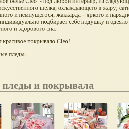
ное белье Cleo - под любой интерьер, из следую
искусственного шелка, охлаждающего в жару; сат
чного и немнущегося; жаккарда – яркого и нарядн
индивидуально подбирает себе подушку и одеяло
ного и здорового сна.
 красивое покрывало Сleo!
ные пледы.
D, пледы и покрывала