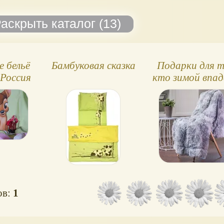
ткан
благ
свой
можн
с ше
е бельё
Бамбуковая сказка
Подарки для т
 Россия
кто зимой впа
в спячку
ов:
1