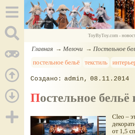
ToyByToy.com - новос
Главная
Мелочи
Постельное бел
постельное бельё
текстиль
интерье
admin
08.11.2014
Постельное бельё
Cleo – э
декорати
от 1,5 с