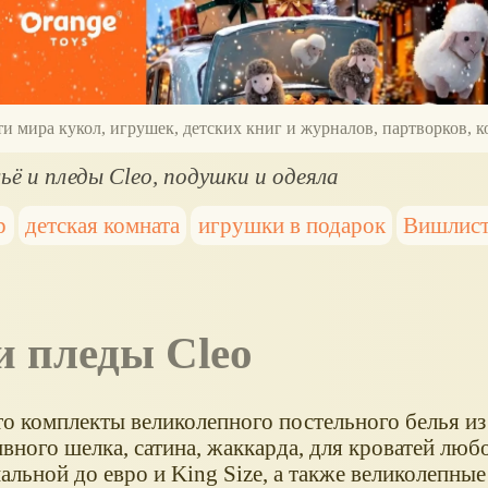
ти мира кукол, игрушек, детских книг и журналов, партворков,
ьё и пледы Cleo, подушки и одеяла
р
детская комната
игрушки в подарок
Вишлист 
 и пледы Cleo
то комплекты великолепного постельного белья из
вного шелка, сатина, жаккарда, для кроватей любо
пальной до евро и King Size, а также великолепны