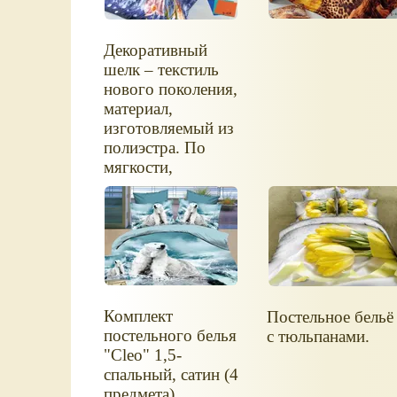
Декоративный
шелк – текстиль
нового поколения,
материал,
изготовляемый из
полиэстра. По
мягкости,
плотности и
шелковистости
идентичен атласу.
Изделия из
декоративного
шелка очень
просты в уходе.
Комплект
Постельное бельё
Декоративный
постельного белья
с тюльпанами.
шелк хорошо
"Cleo" 1,5-
проводит воздух
спальный, сатин (4
и обладает
предмета)