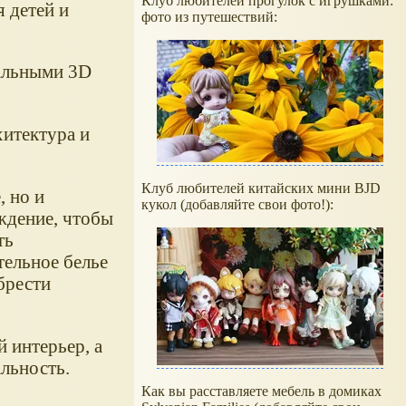
Клуб любителей прогулок с игрушками:
 детей и
фото из путешествий:
кальными 3D
хитектура и
Клуб любителей китайских мини BJD
, но и
кукол (добавляйте свои фото!):
ждение, чтобы
ть
тельное белье
брести
 интерьер, а
льность.
Как вы расставляете мебель в домиках