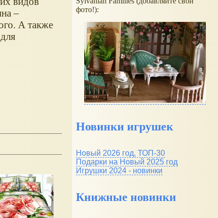
щих видов
Sylvanian Families (добавляйте свои
фото!):
ина –
ого. А также
 для
Новинки игрушек
Новый 2026 год, ТОП-30
Подарки на Новый 2025 год
Игрушки 2024 - новинки
Книжные новинки