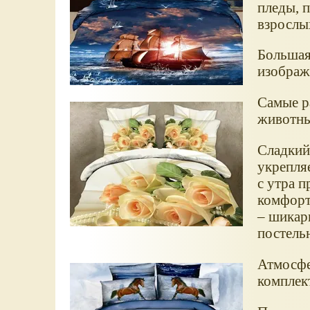
пледы, п
взрослы
Большая
изображ
Самые ра
животные
Сладкий 
укрепля
с утра п
комфорт
– шикар
постель
Атмосфе
комплек