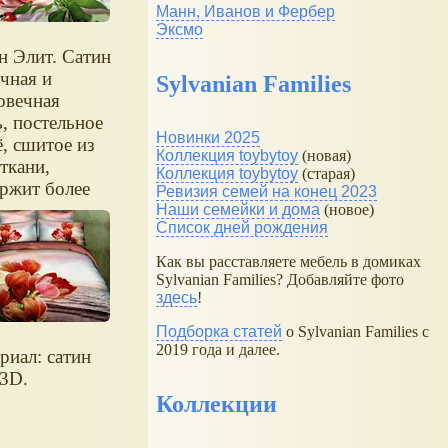
Манн, Иванов и Фербер
Эксмо
н Элит. Сатин
очная и
Sylvanian Families
овечная
ь, постельное
Новинки 2025
ё, сшитое из
Коллекция toybytoy
(новая)
 ткани,
Коллекция toybytoy
(старая)
ржит более
Ревизия семей на конец 2023
стирок и
Наши семейки и дома
(новое)
Список дней рождения
анит при этом
чный вид.
Как вы расставляете мебель в домиках
касается
Sylvanian Families? Добавляйте фото
них
здесь
!
ктеристик
Подборка статей
о Sylvanian Families с
, то тут ей
2019 года и далее.
риал: сатин
равных:
 3D.
ивая,
Коллекции
канная,
ая и нежная