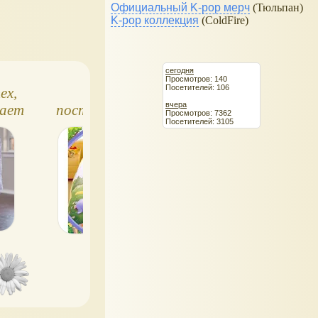
ь, именно
Официальный K-pop мерч
(Тюльпан)
одаря этим
K-pop коллекция
(ColdFire)
ствам сатин
о сравнивать
лком.
сегодня
Просмотров: 140
Посетителей: 106
ех,
Детское
Шторы для
вчера
дает
постельное бельё
детской комнат
Просмотров: 7362
Посетителей: 3105