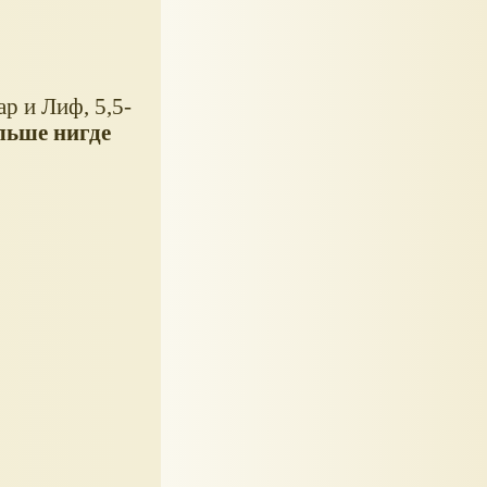
р и Лиф, 5,5-
льше нигде