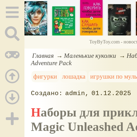
ToyByToy.com - новос
Главная
Маленькие куколки
Наб
Adventure Pack
фигурки
лошадка
игрушки по мул
admin
01.12.2025
Наборы для приключений: Unicorn Academy
Magic Unleashed A