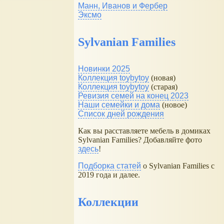
Манн, Иванов и Фербер
Эксмо
Sylvanian Families
Новинки 2025
Коллекция toybytoy
(новая)
Коллекция toybytoy
(старая)
Ревизия семей на конец 2023
Наши семейки и дома
(новое)
Список дней рождения
Как вы расставляете мебель в домиках
Sylvanian Families? Добавляйте фото
здесь
!
Подборка статей
о Sylvanian Families с
2019 года и далее.
Коллекции