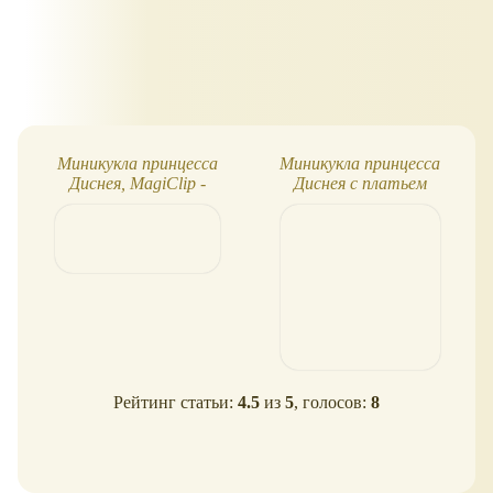
Миникукла принцесса
Миникукла принцесса
Диснея, MagiClip -
Диснея с платьем
Мерида
MagiClip - Белль
Рейтинг статьи:
4.5
из
5
, голосов:
8