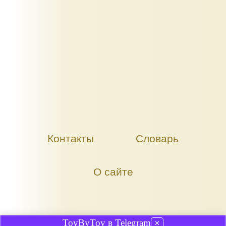
Контакты
Словарь
О сайте
ToyByToy в Telegram
✕