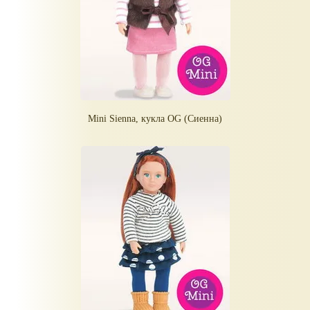
Mini Sienna, кукла OG (Сиенна)