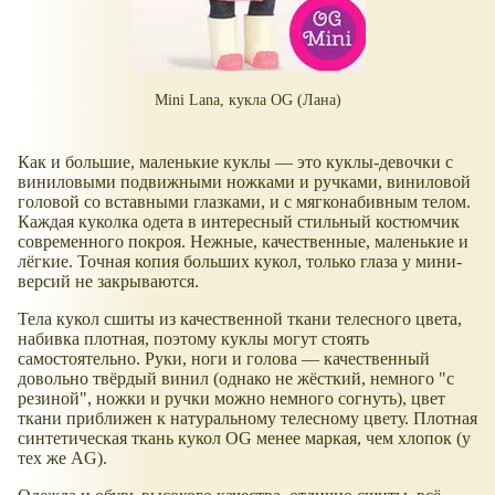
Mini Lana, кукла OG (Лана)
Как и большие, маленькие куклы — это куклы-девочки с
виниловыми подвижными ножками и ручками, виниловой
головой со вставными глазками, и с мягконабивным телом.
Каждая куколка одета в интересный стильный костюмчик
современного покроя. Нежные, качественные, маленькие и
лёгкие. Точная копия больших кукол, только глаза у мини-
версий не закрываются.
Тела кукол сшиты из качественной ткани телесного цвета,
набивка плотная, поэтому куклы могут стоять
самостоятельно. Руки, ноги и голова — качественный
довольно твёрдый винил (однако не жёсткий, немного "с
резиной", ножки и ручки можно немного согнуть), цвет
ткани приближен к натуральному телесному цвету. Плотная
синтетическая ткань кукол OG менее маркая, чем хлопок (у
тех же AG).