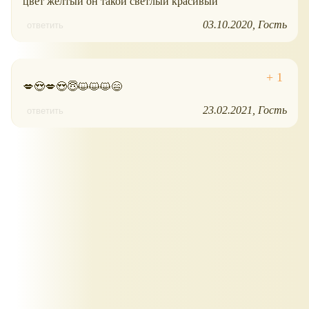
цвет жёлтый он такой светлый красивый
03.10.2020
Гость
ответить
💋😍💋😍😇😺😺😺😄
23.02.2021
Гость
ответить