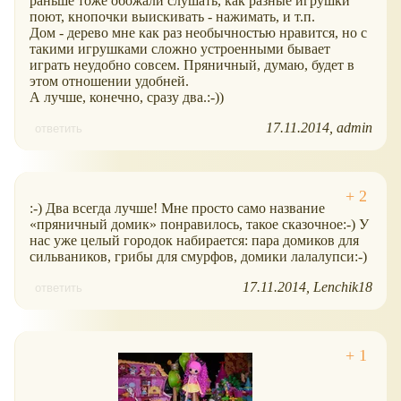
раньше тоже обожали слушать, как разные игрушки
поют, кнопочки выискивать - нажимать, и т.п.
Дом - дерево мне как раз необычностью нравится, но с
такими игрушками сложно устроенными бывает
играть неудобно совсем. Пряничный, думаю, будет в
этом отношении удобней.
А лучше, конечно, сразу два.:-))
17.11.2014
admin
ответить
:-) Два всегда лучше! Мне просто само название
пряничный домик
понравилось, такое сказочное:-) У
нас уже целый городок набирается: пара домиков для
сильваников, грибы для смурфов, домики лалалупси:-)
17.11.2014
Lenchik18
ответить