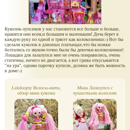
Куколок-лупсиков у нас становится все больше и больше,
нравятся они всем,и большим и маленьким! Доча берет в
каждую руку по одной и трясет как колокольчики:-) Вот бы
сделали куколок в длинных платьицах,что бы ножки
болтались со звуком-точно были бы девочки-колокольчики!
Лошадки для лалалупси мне не очень понравились, очень
статичны, ничего не двигается, а вот грива откусывается
"на ура", однако парочку купили, должна же быть живность
в доме:-)
Lalaloopsy Волосы-нити,
Мини Лалалупси с
обзор мини куколки
пушистыми волосами