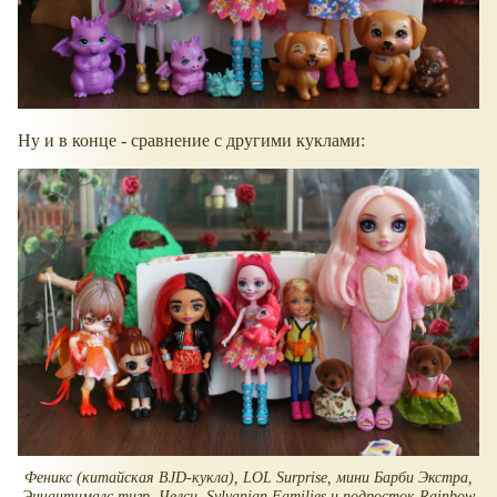
Ну и в конце - сравнение с другими куклами:
Феникс (китайская BJD-кукла), LOL Surprise, мини Барби Экстра,
Энчантималс тигр, Челси, Sylvanian Families и подросток Rainbow