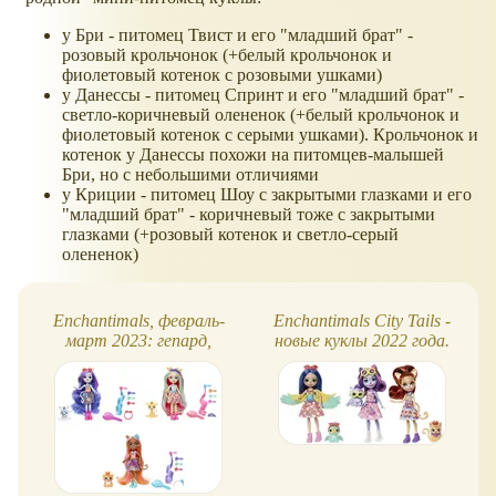
у Бри - питомец Твист и его "младший брат" -
розовый крольчонок (+белый крольчонок и
фиолетовый котенок с розовыми ушками)
у Данессы - питомец Спринт и его "младший брат" -
светло-коричневый олененок (+белый крольчонок и
фиолетовый котенок с серыми ушками). Крольчонок и
котенок у Данессы похожи на питомцев-малышей
Бри, но с небольшими отличиями
у Криции - питомец Шоу с закрытыми глазками и его
"младший брат" - коричневый тоже с закрытыми
глазками (+розовый котенок и светло-серый
олененок)
Enchantimals, февраль-
Enchantimals City Tails -
март 2023: гепард,
новые куклы 2022 года.
жираф, зебра, бегемотик
Городские хвостики!
и другие