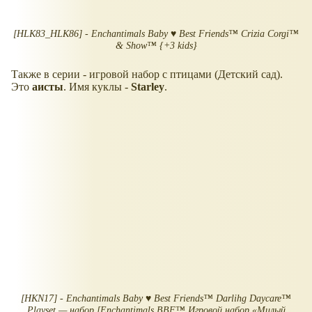
[HLK83_HLK86] - Enchantimals Baby ♥ Best Friends™ Crizia Corgi™
& Show™ {+3 kids}
Также в серии - игровой набор с птицами (Детский сад).
Это
аисты
. Имя куклы -
Starley
.
[HKN17] - Enchantimals Baby ♥ Best Friends™ Darlihg Daycare™
Playset — набор [Enchantimals BBF™ Игровой набор «Милый