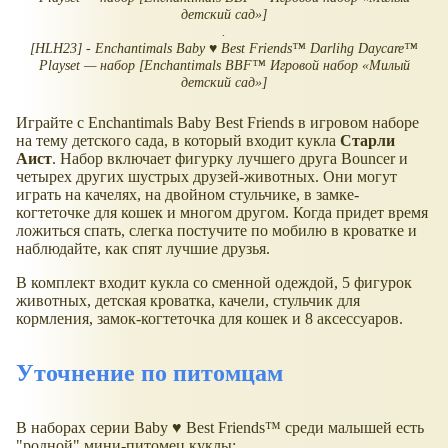
детский сад»]
.
[HLH23] - Enchantimals Baby ♥ Best Friends™ Darlihg Daycare™
Playset — набор [Enchantimals BBF™ Игровой набор «Милый
детский сад»]
Играйте с Enchantimals Baby Best Friends в игровом наборе
на тему детского сада, в который входит кукла
Старли
Аист
. Набор включает фигурку лучшего друга Bouncer и
четырех других шустрых друзей-животных. Они могут
играть на качелях, на двойном стульчике, в замке-
когтеточке для кошек и многом другом. Когда придет время
ложиться спать, слегка постучите по мобилю в кроватке и
наблюдайте, как спят лучшие друзья.
В комплект входит кукла со сменной одеждой, 5 фигурок
животных, детская кроватка, качели, стульчик для
кормления, замок-когтеточка для кошек и 8 аксессуаров.
Уточнение по питомцам
В наборах серии Baby ♥ Best Friends™ среди малышей есть
"родной" мини-питомец куклы: