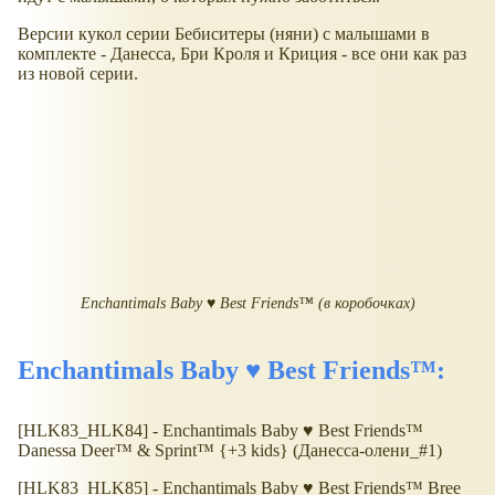
Версии кукол серии Бебиситеры (няни) с малышами в
комплекте - Данесса, Бри Кроля и Криция - все они как раз
из новой серии.
Enchantimals Baby ♥ Best Friends™ (в коробочках)
Enchantimals Baby ♥ Best Friends™:
[HLK83_HLK84] - Enchantimals Baby ♥ Best Friends™
Danessa Deer™ & Sprint™ {+3 kids} (Данесса-олени_#1)
[HLK83_HLK85] - Enchantimals Baby ♥ Best Friends™ Bree