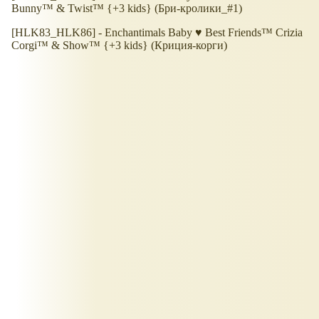
Bunny™ & Twist™ {+3 kids} (Бри-кролики_#1)
[HLK83_HLK86] - Enchantimals Baby ♥ Best Friends™ Crizia
Corgi™ & Show™ {+3 kids} (Криция-корги)