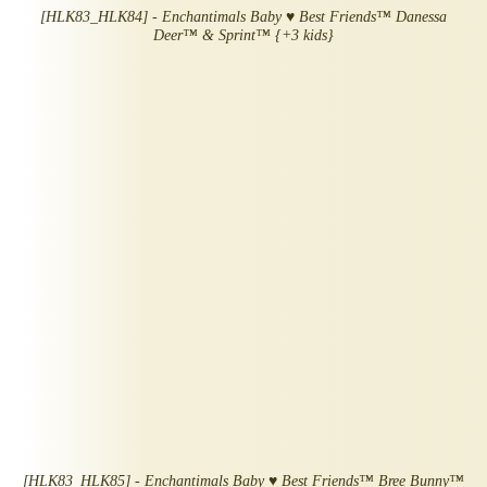
[HLK83_HLK84] - Enchantimals Baby ♥ Best Friends™ Danessa
Deer™ & Sprint™ {+3 kids}
[HLK83_HLK85] - Enchantimals Baby ♥ Best Friends™ Bree Bunny™