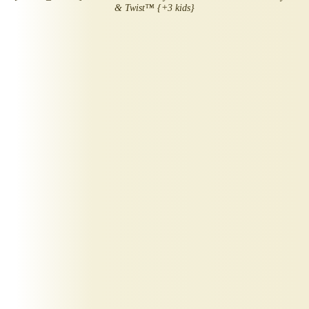
& Twist™ {+3 kids}