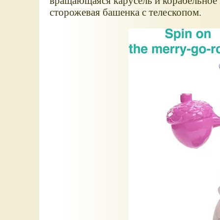
вращающаяся карусель и корабельное к
сторожевая башенка с телескопом.