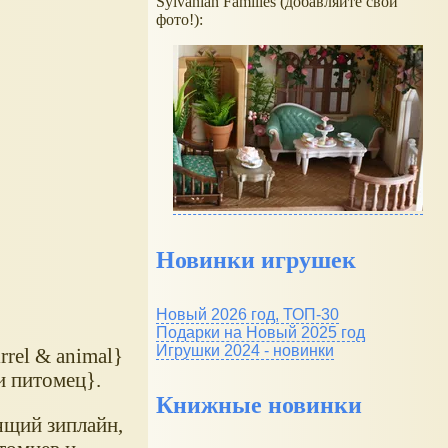
Sylvanian Families (добавляйте свои
фото!):
Новинки игрушек
Новый 2026 год, ТОП-30
Подарки на Новый 2025 год
Игрушки 2024 - новинки
rrel & animal}
и питомец}.
Книжные новинки
ящий зиплайн,