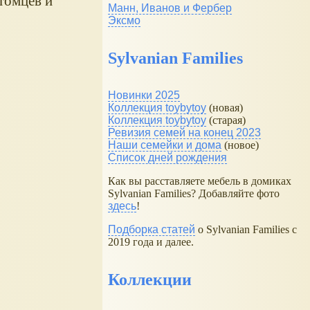
итомцев и
Манн, Иванов и Фербер
Эксмо
Sylvanian Families
Новинки 2025
Коллекция toybytoy
(новая)
Коллекция toybytoy
(старая)
Ревизия семей на конец 2023
Наши семейки и дома
(новое)
Список дней рождения
Как вы расставляете мебель в домиках
Sylvanian Families? Добавляйте фото
здесь
!
Подборка статей
о Sylvanian Families с
2019 года и далее.
Коллекции