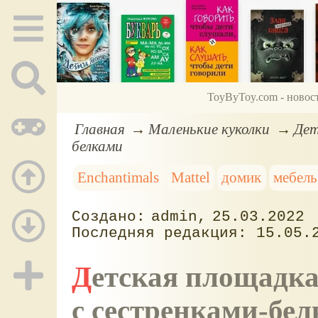
ToyByToy.com - новос
Главная
Маленькие куколки
Дет
белками
Enchantimals
Mattel
домик
мебель
admin
25.03.2022
15.05.
Детская площадка. Игровой набор Enchantimals
с сестренками-бе