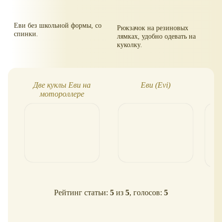
Еви без школьной формы, со
Рюкзачок на резиновых
спинки.
лямках, удобно одевать на
куколку.
Две куклы Еви на
Еви (Evi)
Ев
мотороллере
Рейтинг статьи:
5
из
5
, голосов:
5