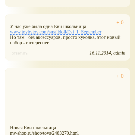
У нас уже была одна Еви школьница
www.toybytoy.com/smalldoll/Evi_1_September
Но там - без аксессуаров, просто куколка, этот новый
набор - интереснее.
16.11.2014
admin
ответить
Новая Еви школьница
my-shop.ru/shop/toys/2483270.html