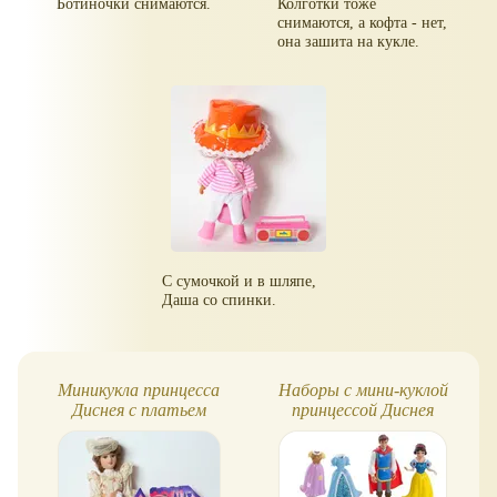
Ботиночки снимаются.
Колготки тоже
снимаются, а кофта - нет,
она зашита на кукле.
С сумочкой и в шляпе,
Даша со спинки.
Миникукла принцесса
Наборы с мини-куклой
Диснея с платьем
принцессой Диснея
MagiClip - Белль