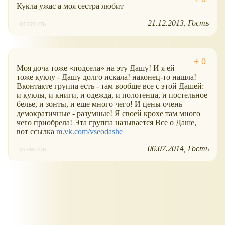
Кукла ужас а моя сестра любит
21.12.2013
Гость
ответить
Моя доча тоже
подсела
на эту Дашу! И я ей
тоже куклу - Дашу долго искала! наконец-то нашла!
Вконтакте группа есть - там вообще все с этой Дашей:
и куклы, и книги, и одежда, и полотенца, и постельное
белье, и зонты, и еще много чего! И цены очень
демократичные - разумные! Я своей крохе там много
чего приобрела! Эта группа называется Все о Даше,
вот ссылка
m.vk.com/vseodashe
06.07.2014
Гость
ответить