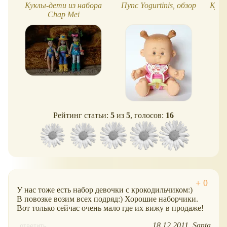
Куклы-дети из набора
Пупс Yogurtinis, обзор
Куко
Chap Mei
Рейтинг статьи:
5
из
5
, голосов:
16
У нас тоже есть набор девочки с крокодильчиком:)
В повозке возим всех подряд:) Хорошие наборчики.
Вот только сейчас очень мало где их вижу в продаже!
18.12.2011
Santa
ответить