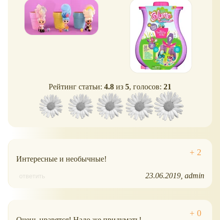
Рейтинг статьи:
4.8
из
5
, голосов:
21
Интересные и необычные!
23.06.2019
admin
ответить
Очень нравятся! Надо же придумать!