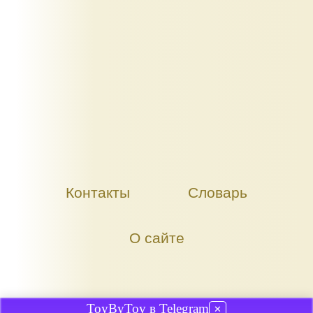
Контакты
Словарь
О сайте
ToyByToy в Telegram
✕