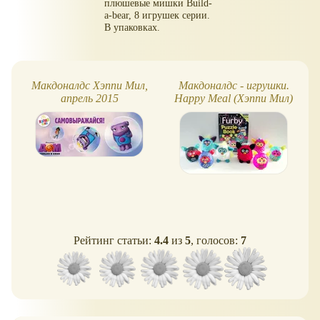
плюшевые мишки Build-
a-bear, 8 игрушек серии.
В упаковках.
Макдоналдс Хэппи Мил,
Макдоналдс - игрушки.
апрель 2015
Happy Meal (Хэппи Мил)
Рейтинг статьи:
4.4
из
5
, голосов:
7