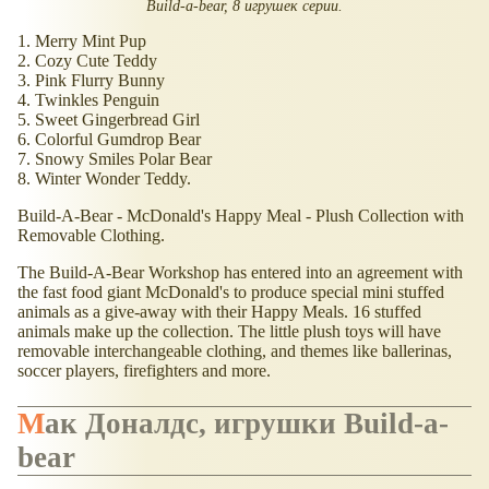
Build-a-bear, 8 игрушек серии.
1. Merry Mint Pup
2. Cozy Cute Teddy
3. Pink Flurry Bunny
4. Twinkles Penguin
5. Sweet Gingerbread Girl
6. Colorful Gumdrop Bear
7. Snowy Smiles Polar Bear
8. Winter Wonder Teddy.
Build-A-Bear - McDonald's Happy Meal - Plush Collection with
Removable Clothing.
The Build-A-Bear Workshop has entered into an agreement with
the fast food giant McDonald's to produce special mini stuffed
animals as a give-away with their Happy Meals. 16 stuffed
animals make up the collection. The little plush toys will have
removable interchangeable clothing, and themes like ballerinas,
soccer players, firefighters and more.
Мак Доналдс, игрушки Build-a-
bear